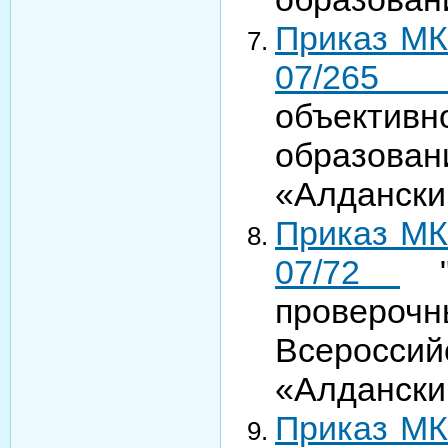
Приказ МК
07/26
объектив
образова
«Алданск
Приказ МК
07/72
"О
проверочн
Всеросси
«Алдански
Приказ МК