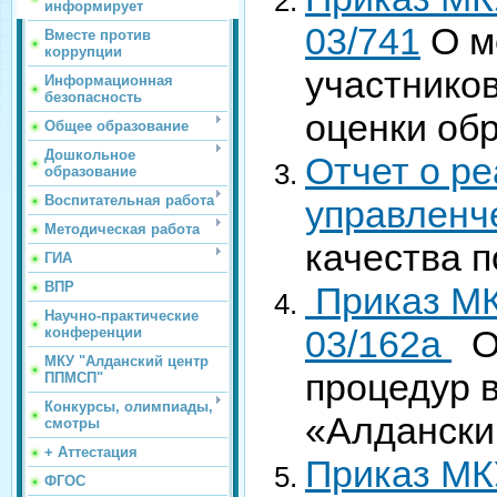
информирует
03/741
О м
Вместе против
коррупции
участнико
Информационная
безопасность
оценки об
Общее образование
Дошкольное
Отчет о р
образование
Воспитательная работа
управленч
Методическая работа
качества п
ГИА
ВПР
Приказ МК
Научно-практические
03/162а
Об
конференции
МКУ "Алданский центр
процедур 
ППМСП"
Конкурсы, олимпиады,
«Алданский
смотры
+ Аттестация
Приказ МК
ФГОС