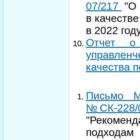
07/217
"О 
в качеств
в 2022 год
Отчет о
управлен
качества п
Письмо М
№СК-228/0
"Рекоменд
подходам