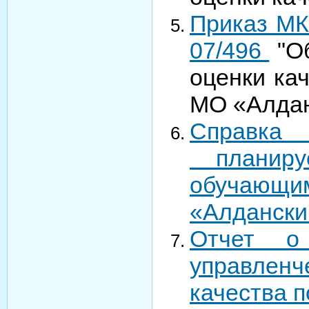
Приказ МК
07/496
"Об
оценки ка
МО «Алда
Справка 
планиру
обучающ
«Алдански
Отчет о
управлен
качества п