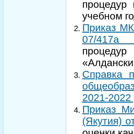
процедур 
учебном го
Приказ МК
07/417
процеду
«Алдански
Справка п
общеобраз
2021-2022
Приказ Ми
(Якутия) о
оценки кач