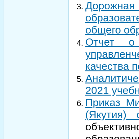
Дорожна
образоват
общего об
Отчет о
управлен
качества п
Аналитиче
2021 учеб
Приказ Ми
(Якутия)
объектив
образован