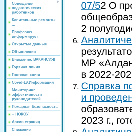
07/5
2 О пр
Совещания
педагогических
работников
общеобраз
Капитальные ремонты
...
2 полугоди
Профсоюз
Аналитиче
информирует
Открытые данные
результат
Объявления
МР «Алдан
Внимание, ВАКАНСИЯ!
Горячая линия
в 2022-202
Гостевая книга
Справка по
Covid-19.Информация
Мониторинг
и проведе
эффективности
руководителей
образоват
Пожарная безопасность
+ НОКОУ
2023 г., г
Архив страниц
Аналитиче
Снижение