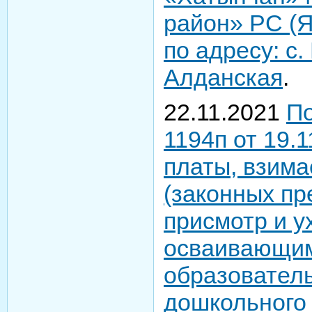
район» РС (Я
по адресу: с.
Алданская
.
22.11.2021
П
1194п от 19.
платы, взима
(законных пр
присмотр и у
осваивающи
образовател
дошкольного