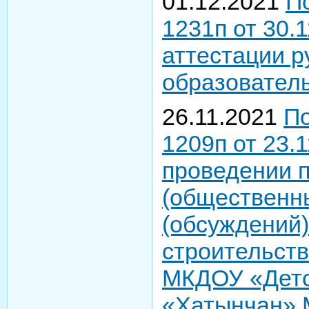
01.12.2021
П
1231п от 30.
аттестации р
образовател
26.11.2021
П
1209п от 23.
проведении 
(общественн
(обсуждений)
строительств
МКДОУ «Детс
«Хатынчан» 