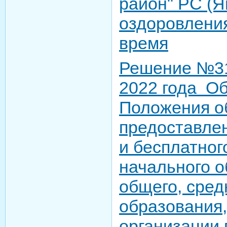
район" РС (Я
оздоровления
время
Решение №31
2022 года О
Положения о
предоставле
и бесплатног
начального о
общего, сред
образования,
организации