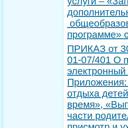
услуги – «За
дополнитель
общеобразо
программе» 
ПРИКАЗ от 30
01-07/401 О 
электронный
Приложения:
отдыха детей
время», «Вы
части родите
присмотр и у