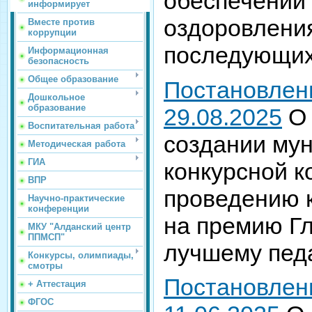
обеспечении 
информирует
оздоровления
Вместе против
коррупции
последующих
Информационная
безопасность
Общее образование
Постановлен
Дошкольное
образование
29.08.2025
О
Воспитательная работа
создании му
Методическая работа
ГИА
конкурсной к
ВПР
проведению к
Научно-практические
конференции
на премию Г
МКУ "Алданский центр
ППМСП"
лучшему педа
Конкурсы, олимпиады,
смотры
Постановлен
+ Аттестация
ФГОС