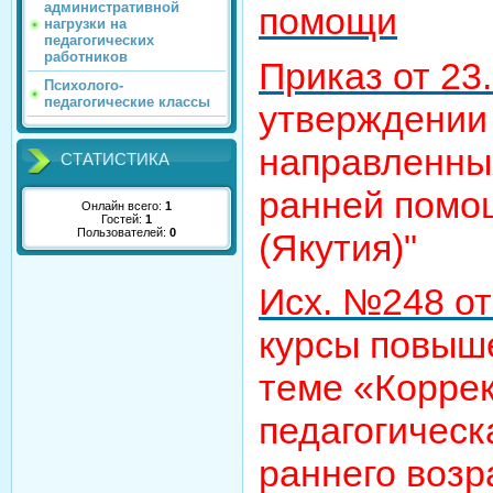
административной
помощи
нагрузки на
педагогических
работников
Приказ от 23
Психолого-
педагогические классы
утверждении 
направленны
СТАТИСТИКА
ранней помо
Онлайн всего:
1
Гостей:
1
Пользователей:
0
(Якутия)"
Исх. №248 от
курсы повыш
теме «Корре
педагогическ
раннего возр