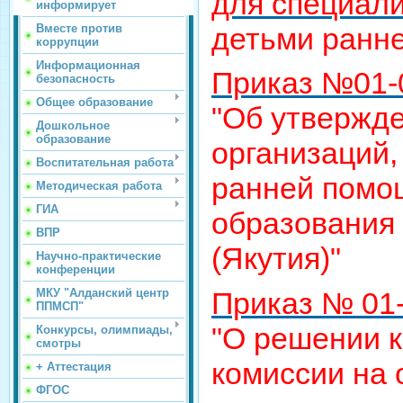
для специал
информирует
детьми ранне
Вместе против
коррупции
Информационная
Приказ №01-0
безопасность
Общее образование
"Об утвержд
Дошкольное
образование
организаций
Воспитательная работа
ранней помо
Методическая работа
ГИА
образования
ВПР
(Якутия)"
Научно-практические
конференции
Приказ № 01-
МКУ "Алданский центр
ППМСП"
"О решении к
Конкурсы, олимпиады,
смотры
комиссии на 
+ Аттестация
ФГОС