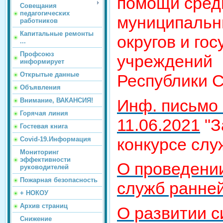
помощи сред
Совещания
педагогических
муниципальны
работников
Капитальные ремонты
округов и го
...
Профсоюз
учреждений
информирует
Открытые данные
Республики С
Объявления
Инф. письмо 
Внимание, ВАКАНСИЯ!
Горячая линия
11.06.2021
"З
Гостевая книга
конкурсе сл
Covid-19.Информация
Мониторинг
эффективности
О проведении
руководителей
Пожарная безопасность
служб ранне
+ НОКОУ
Архив страниц
О развитии 
Снижение