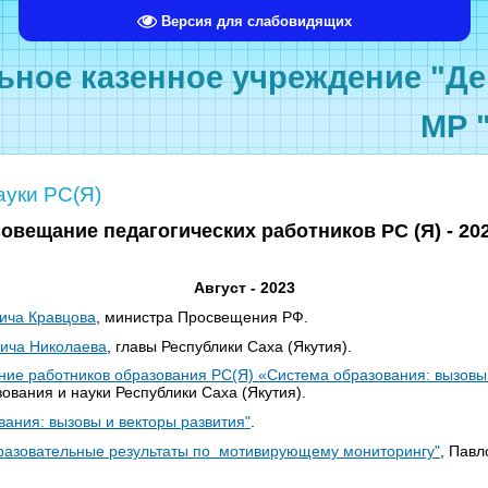
Версия для слабовидящих
ное казенное учреждение "Де
МР 
уки РС(Я)
овещание педагогических работников РС (Я) - 20
Август - 2023
ича Кравцова
, министра Просвещения РФ.
ича Николаева
, главы Республики Саха (Якутия).
ние работников образования РС(Я) «Система образования: вызовы 
ования и науки Республики Саха (Якутия).
ания: вызовы и векторы развития"
.
разовательные результаты по мотивирующему мониторингу"
, Павл