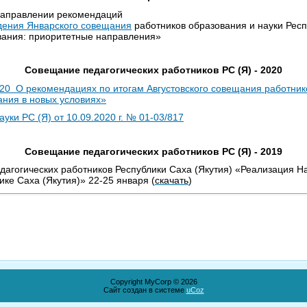
аправлении рекомендаций
дения Январского совещания
работников образования и науки Респ
вания: приоритетные направления»
Совещание педагогических работников РС (Я) - 2020
020 О рекомендациях по итогам Августовского совещания работни
ания в новых условиях»
ки РС (Я) от 10.09.2020 г. № 01-03/817
Совещание педагогических работников РС (Я) - 2019
агогических работников Республики Саха (Якутия) «Реализация Н
ке Саха (Якутия)» 22-25 января (
скачать
)
Copyright MyCorp © 2026
Сайт создан в системе
uCoz