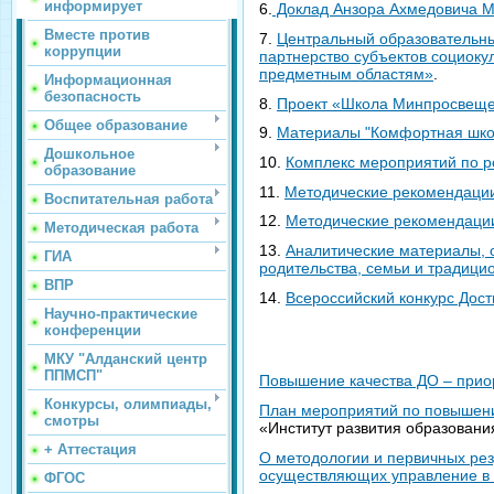
информирует
6.
Доклад Анзора Ахмедовича М
Вместе против
7.
Центральный образовательны
коррупции
партнерство субъектов социоку
предметным областям»
.
Информационная
безопасность
8.
Проект «Школа Минпросвеще
Общее образование
9.
Материалы "Комфортная шко
Дошкольное
10.
Комплекс мероприятий по 
образование
11.
Методические рекомендации
Воспитательная работа
12.
Методические рекомендации
Методическая работа
13.
Аналитические материалы, 
ГИА
родительства, семьи и традиц
ВПР
14.
Всероссийский конкурс Дос
Научно-практические
конференции
МКУ "Алданский центр
ППМСП"
Повышение качества ДО – прио
Конкурсы, олимпиады,
План мероприятий по повышени
смотры
«Институт развития образовани
+ Аттестация
О методологии и первичных ре
осуществляющих управление в
ФГОС