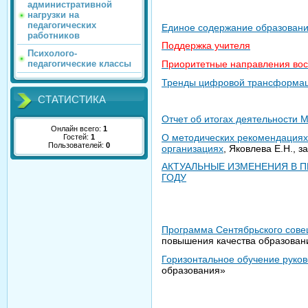
административной
нагрузки на
педагогических
Единое содержание образован
работников
Поддержка учителя
Психолого-
Приоритетные направления восп
педагогические классы
Тренды цифровой трансформац
СТАТИСТИКА
Отчет об итогах деятельности 
Онлайн всего:
1
О методических рекомендациях
Гостей:
1
Пользователей:
0
организациях
, Яковлева Е.Н., 
АКТУАЛЬНЫЕ ИЗМЕНЕНИЯ В П
ГОДУ
Программа Сентябрьского сове
повышения качества образован
Горизонтальное обучение руко
образования»