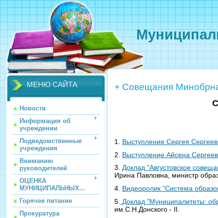
Муниципаль
МЕНЮ САЙТА
+ Совещания Минобрна
С
Новости
Информация об
учреждении
Подведомственные
1.
Выступление Сергея Сергеев
учреждения
2.
Выступление Айсена Сергеев
Вниманию
3.
Доклад "Августовское совеща
руководителей
Ирина Павловна, министр образ
ОЦЕНКА
4.
Видеоролик "Система образов
МУНИЦИПАЛЬНЫХ...
Горячее питание
5.
Доклад "Муниципалитеты: об
им.С.Н.Донского - II.
Прокуратура