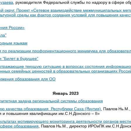
узаева
, руководителя Федеральной службы по надзору в сфере об
й округ. Проект «Сетевое взаимодействие межмуниципальных мет
льтурной среды как фактор создания условий для повышения качес
ния России»
ла"
родным языкам
 по реализации профориентационного минимума для образовател
 "Билет в будущее"
отражающие текущую ситуацию в вопросах состояния информацио
ионных семейных ценностей в образовательных организациях Росс
тижения образования для ОО
Январь 2023
ритетная задача региональной системы образования
ю качества образования Республики Саха (Якутия)
, Павлов Нь.М.
я и повышения квалификации им.С.Н.Донского – II»
зультатах мотивирующего мониторинга деятельности органов мест
 сфере образования
, Павлов Нь.М., директор ИРОиПК им.С.Н.Донско