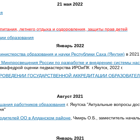
21 мая 2022
ия
итания, летнего отдыха и оздоровления, защиты прав детей
ии образования
Январь 2022
Министерства образования и науки Республики Саха (Якутия)
в 2021 
 Минпросвещения России по разработке и внедрению системы нас
завкафедрой оценки педмастерства ИРОиПК г.Якутск, 2022 г.
РОВЕДЕНИИ ГОСУДАРСТВЕННОЙ АККРЕДИТАЦИИ ОБРАЗОВАТЕЛ
Август 2021
щания работников образования
г. Якутска "Актуальные вопросы до
ия"
водителей ОО в Алданском районе
, Чмирь О.Б., заместитель нача
Январь 2021