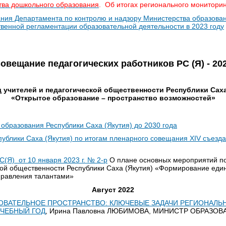
тва дошкольного образования
. Об итогах регионального мониторин
ния Департамента по контролю и надзору Министерства образован
венной регламентации образовательной деятельности в 2023 году
овещание педагогических работников РС (Я) - 20
д учителей и педагогической общественности Республики Саха
«Открытое образование – пространство возможностей»
бразования Республики Саха (Якутия) до 2030 года
ублики Саха (Якутия) по итогам пленарного совещания XIV съезда
(Я) от 10 января 2023 г. № 2-р
О плане основных мероприятий по
кой общественности Республики Саха (Якутия) «Формирование един
правления талантами»
Август 2022
ОВАТЕЛЬНОЕ ПРОСТРАНСТВО: КЛЮЧЕВЫЕ ЗАДАЧИ РЕГИОНАЛ
УЧЕБНЫЙ ГОД
, Ирина Павловна ЛЮБИМОВА, МИНИСТР ОБРАЗО