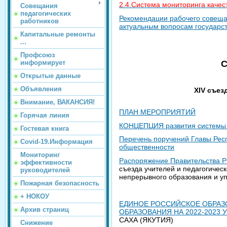
2.4.Система мониторинга качес
Совещания
педагогических
Рекомендации рабочего совеща
работников
актуальным вопросам государст
Капитальные ремонты
...
Профсоюз
информирует
С
Открытые данные
Объявления
XIV съез
Внимание, ВАКАНСИЯ!
ПЛАН МЕРОПРИЯТИЙ
Горячая линия
КОНЦЕПЦИЯ развития системы о
Гостевая книга
Перечень поручений Главы Респ
Covid-19.Информация
общественности
Мониторинг
Распоряжение Правительства РС
эффективности
съезда учителей и педагогичес
руководителей
непрерывного образования и у
Пожарная безопасность
+ НОКОУ
ЕДИНОЕ РОССИЙСКОЕ ОБРАЗ
Архив страниц
ОБРАЗОВАНИЯ НА 2022-2023 
САХА (ЯКУТИЯ)
Снижение