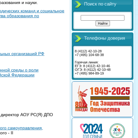
разования и науки.
Поиск по сайту
одических команд и социальное
тва образования по
Телефоны доверия
8 (4112) 42-10-28
ьных организаций РФ
+7 (495) 104-68-38
Горячая линия:
ЕГЭ: 8 (4112) 42-10-46
нной среды о роли
ОГЭ: 8 (4112) 42-10-48
+7 (495) 984-89-19
ийской Федерации
, директор АОУ РС(Я) ДПО
ного самоуправления,
го - II