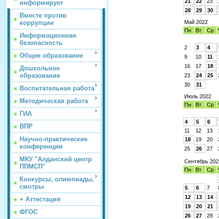
21
22
23
информирует
28
29
30
Вместе против
коррупции
Май 2022
Пн
Вт
Ср
Информационная
безопасность
2
3
4
Общее образование
9
10
11
16
17
18
Дошкольное
образование
23
24
25
30
31
Воспитательная работа
Июль 2022
Методическая работа
Пн
Вт
Ср
ГИА
4
5
6
ВПР
11
12
13
Научно-практические
18
19
20
конференции
25
26
27
МКУ "Алданский центр
Сентябрь 202
ППМСП"
Пн
Вт
Ср
Конкурсы, олимпиады,
смотры
5
6
7
12
13
14
+ Аттестация
19
20
21
ФГОС
26
27
28