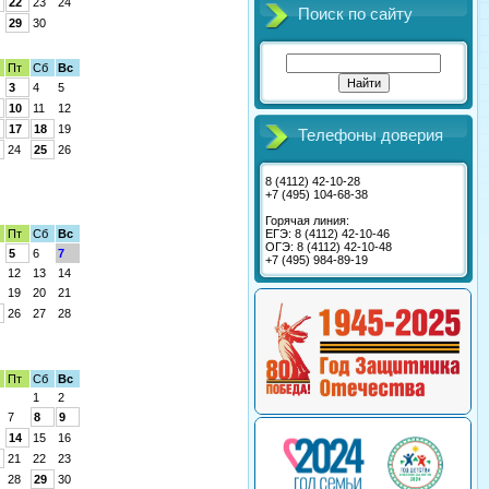
22
23
24
Поиск по сайту
29
30
Пт
Сб
Вс
3
4
5
10
11
12
17
18
19
Телефоны доверия
24
25
26
8 (4112) 42-10-28
+7 (495) 104-68-38
Горячая линия:
ЕГЭ: 8 (4112) 42-10-46
Пт
Сб
Вс
ОГЭ: 8 (4112) 42-10-48
5
6
7
+7 (495) 984-89-19
12
13
14
19
20
21
26
27
28
Пт
Сб
Вс
1
2
7
8
9
14
15
16
21
22
23
28
29
30