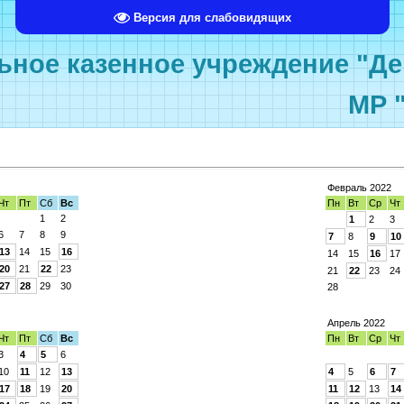
Версия для слабовидящих
ное казенное учреждение "Де
МР 
Февраль 2022
Чт
Пт
Сб
Вс
Пн
Вт
Ср
Чт
1
2
1
2
3
6
7
8
9
7
8
9
10
13
14
15
16
14
15
16
17
20
21
22
23
21
22
23
24
27
28
29
30
28
Апрель 2022
Чт
Пт
Сб
Вс
Пн
Вт
Ср
Чт
3
4
5
6
10
11
12
13
4
5
6
7
17
18
19
20
11
12
13
14