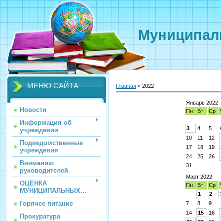
Муниципаль
МЕНЮ САЙТА
Главная
»
2022
Январь 2022
Новости
Пн
Вт
Ср
Информация об
3
4
5
учреждении
10
11
12
Подведомственные
17
18
19
учреждения
24
25
26
Вниманию
31
руководителей
Март 2022
ОЦЕНКА
Пн
Вт
Ср
МУНИЦИПАЛЬНЫХ...
1
2
Горячее питание
7
8
9
14
15
16
Прокуратура