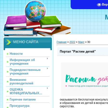
Вер
МЕНЮ САЙТА
Главная
»
2022
»
Март
»
30
Портал "Растим детей"
Новости
Информация об
учреждении
Подведомственные
учреждения
Вниманию
руководителей
ОЦЕНКА
МУНИЦИПАЛЬНЫХ...
Горячее питание
оказывается бесплатная консульт
и образования их детей в возрасте
Прокуратура
сиротства.