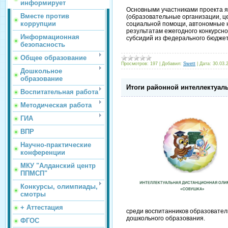
информирует
Основными участниками проекта 
Вместе против
(образовательные организации, ц
коррупции
социальной помощи, автономные н
результатам ежегодного конкурсн
Информационная
субсидий из федерального бюдже
безопасность
Общее образование
Просмотров:
197
|
Добавил:
Swett
|
Дата:
30.03.
Дошкольное
образование
Итоги районной интеллектуа
Воспитательная работа
Методическая работа
ГИА
ВПР
Научно-практические
конференции
МКУ "Алданский центр
ППМСП"
Конкурсы, олимпиады,
смотры
+ Аттестация
среди воспитанников образовате
дошкольного образования.
ФГОС