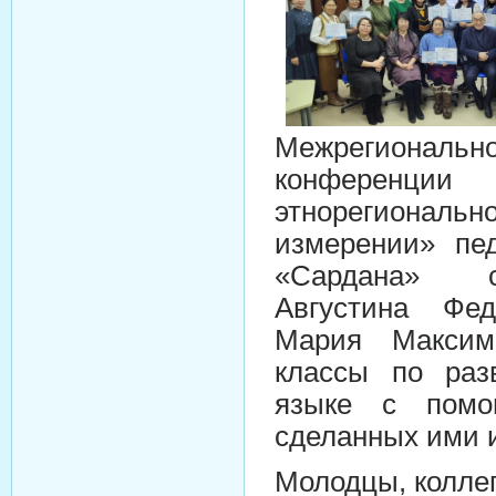
Межрегиональн
конференции
этнорегиональ
измерении» пед
«Сардана» 
Августина Фе
Мария Максимо
классы по раз
языке с помо
сделанных ими и
Молодцы, коллег