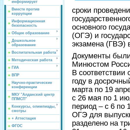
информирует
сроки проведени
Вместе против
коррупции
государственног
Информационная
основного госуд
безопасность
Общее образование
(ОГЭ) и государ
Дошкольное
экзамена (ГВЭ) в
образование
Воспитательная работа
Документы были
Методическая работа
Минюстом России
ГИА
В соответствии 
ВПР
году в досрочны
Научно-практические
конференции
марта по 19 апр
МКУ "Алданский центр
с 26 мая по 1 и
ППМСП"
период – с 6 по
Конкурсы, олимпиады,
смотры
ОГЭ для выпускн
+ Аттестация
разделено на тр
ФГОС