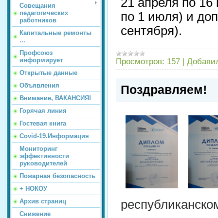
21 апреля по 16 
Совещания
педагогических
по 1 июля) и до
работников
сентября).
Капитальные ремонты
...
Профсоюз
информирует
Просмотров:
157
|
Добави
Открытые данные
Объявления
Поздравляем!
Внимание, ВАКАНСИЯ!
Горячая линия
Гостевая книга
Covid-19.Информация
Мониторинг
эффективности
руководителей
Пожарная безопасность
+ НОКОУ
Архив страниц
республиканском
Снижение