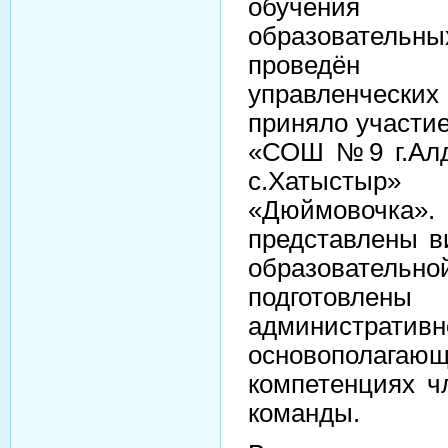
обучения
образователь
проведён 
управленческ
приняло участи
«СОШ №9 г.Ал
с.Хатысты
«Дюймовочка
представлены в
образовател
подготовлены
администра
основополаг
компетенциях ч
команды.