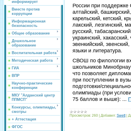
информирует
России при поддержке 
Вместе против
алтайский, башкирский,
коррупции
карельский, кетский, к
Информационная
лакский, лезгинский, м
безопасность
русский, табасаранский
Общее образование
украинский, хакасский, 
Дошкольное
эвенкийский, эвенский,
образование
языки и литература.
Воспитательная работа
СВОШ по филологии вх
Методическая работа
школьников Минобрнаук
ГИА
что позволяет диплома
ВПР
при поступлении в вуз
Научно-практические
подготовки/специальн
конференции
олимпиады (при услови
МКУ "Алданский центр
75 баллов и выше):
...
П
ППМСП"
Конкурсы, олимпиады,
смотры
Просмотров:
260
|
Добавил:
Swett
|
Д
+ Аттестация
ФГОС