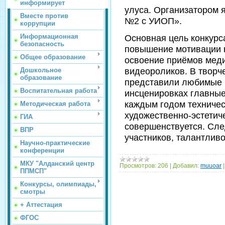
информирует
улуса. Организатором
Вместе против
№2 с УИОП».
коррупции
Информационная
Основная цель конкурс
безопасность
повышение мотивации 
Общее образование
освоение приёмов мед
видеороликов. В творче
Дошкольное
образование
представили любимые 
Воспитательная работа
инсценировках главные
каждым годом техничес
Методическая работа
художественно-эстетич
ГИА
совершенствуется. Сле
ВПР
участников, талантлив
Научно-практические
конференции
МКУ "Алданский центр
Просмотров:
206
|
Добавил:
muuoar
ППМСП"
Конкурсы, олимпиады,
смотры
+ Аттестация
ФГОС