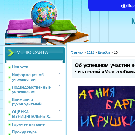
Вер
МЕНЮ САЙТА
Главная
»
2022
»
Декабрь
»
16
Об успешном участии во
Новости
читателей «Моя любима
Информация об
учреждении
Подведомственные
учреждения
Вниманию
руководителей
ОЦЕНКА
МУНИЦИПАЛЬНЫХ...
Горячее питание
Прокуратура