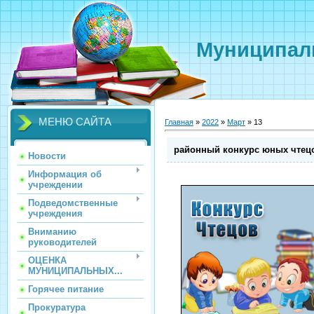
Муниципаль
МЕНЮ САЙТА
Главная
»
2022
»
Март
»
13
районный конкурс юных чтец
Новости
Информация об
учреждении
Подведомственные
учреждения
Вниманию
руководителей
ОЦЕНКА
МУНИЦИПАЛЬНЫХ...
Горячее питание
Прокуратура