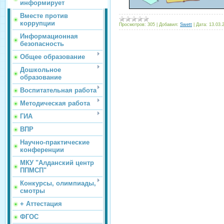
информирует
Вместе против
коррупции
Просмотров:
305
|
Добавил:
Swett
|
Дата:
13.03.
Информационная
безопасность
Общее образование
Дошкольное
образование
Воспитательная работа
Методическая работа
ГИА
ВПР
Научно-практические
конференции
МКУ "Алданский центр
ППМСП"
Конкурсы, олимпиады,
смотры
+ Аттестация
ФГОС