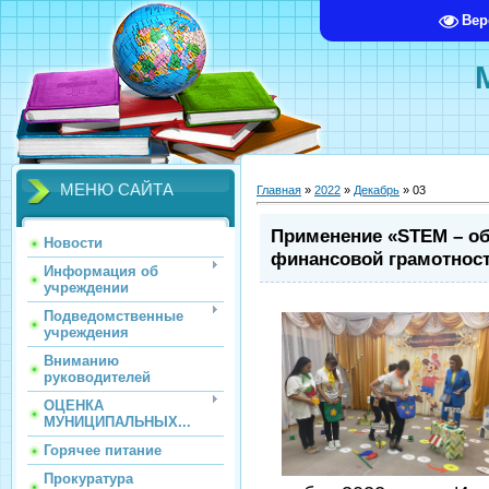
Вер
МЕНЮ САЙТА
Главная
»
2022
»
Декабрь
»
03
Применение «STEM – об
Новости
финансовой грамотнос
Информация об
учреждении
Подведомственные
учреждения
Вниманию
руководителей
ОЦЕНКА
МУНИЦИПАЛЬНЫХ...
Горячее питание
Прокуратура