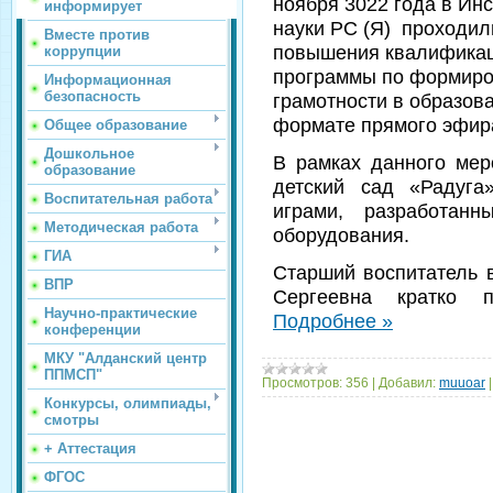
ноября 3022 года в Инс
информирует
науки РС (Я) проходил
Вместе против
повышения квалификац
коррупции
программы по формиро
Информационная
безопасность
грамотности в образов
формате прямого эфир
Общее образование
Дошкольное
В рамках данного ме
образование
детский сад «Радуга
Воспитательная работа
играми, разработан
Методическая работа
оборудования.
ГИА
Старший воспитатель 
ВПР
Сергеевна кратко 
Научно-практические
Подробнее »
конференции
МКУ "Алданский центр
ППМСП"
Просмотров:
356
|
Добавил:
muuoar
Конкурсы, олимпиады,
смотры
+ Аттестация
ФГОС