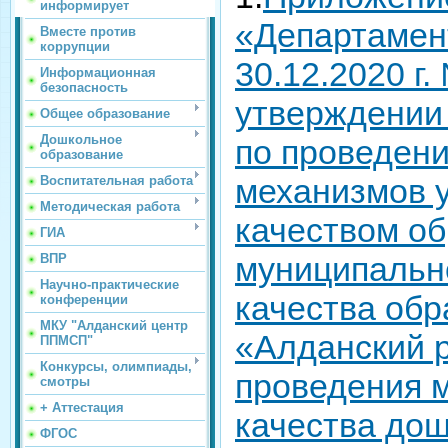
информирует
«Департамен
Вместе против
коррупции
30.12.2020 г
Информационная
безопасность
утверждении
Общее образование
Дошкольное
по проведен
образование
механизмов 
Воспитательная работа
Методическая работа
качеством о
ГИА
муниципальн
ВПР
Научно-практические
качества об
конференции
МКУ "Алданский центр
«Алданский 
ППМСП"
Конкурсы, олимпиады,
проведения 
смотры
+ Аттестация
качества дош
ФГОС