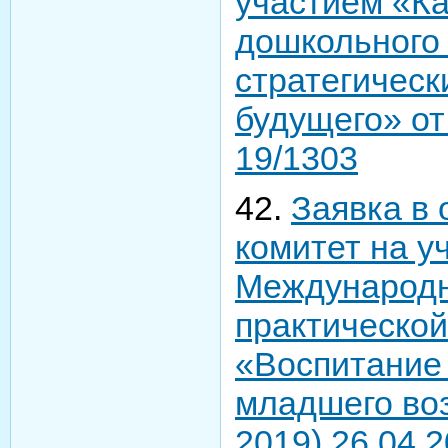
участием «К
дошкольного 
стратегическ
будущего» от
19/1303
42.
Заявка в
комитет на уч
Международн
практическо
«Воспитание 
младшего во
2019) 26.04.2