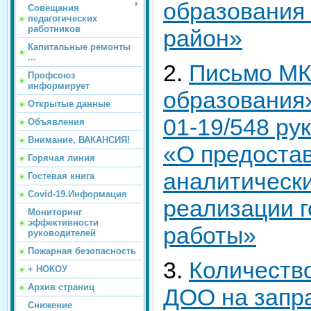
образования
Совещания
педагогических
работников
район»
Капитальные ремонты
...
2.
Письмо МК
Профсоюз
информирует
образования»
Открытые данные
01-19/548 р
Объявления
Внимание, ВАКАНСИЯ!
«О предоста
Горячая линия
аналитически
Гостевая книга
Covid-19.Информация
реализации г
Мониторинг
эффективности
работы»
руководителей
Пожарная безопасность
3.
Количество
+ НОКОУ
Архив страниц
ДОО на запр
Снижение