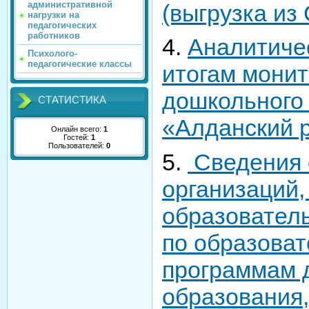
административной
(выгрузка из
нагрузки на
педагогических
работников
4.
Аналитиче
Психолого-
педагогические классы
итогам монит
дошкольного
СТАТИСТИКА
«Алданский 
Онлайн всего:
1
Гостей:
1
Пользователей:
0
5.
Сведения 
организаций
образовател
по образова
программам 
образования,