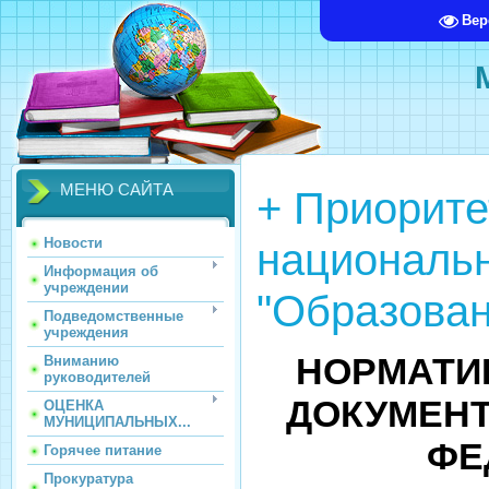
Вер
МЕНЮ САЙТА
+ Приорит
националь
Новости
Информация об
учреждении
"Образован
Подведомственные
учреждения
НОРМАТИ
Вниманию
руководителей
ДОКУМЕН
ОЦЕНКА
МУНИЦИПАЛЬНЫХ...
ФЕ
Горячее питание
Прокуратура