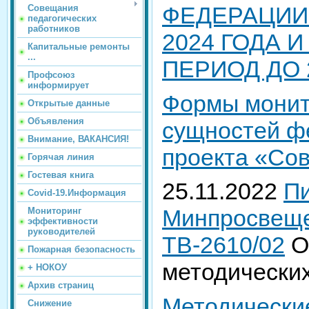
ФЕДЕРАЦИИ
Совещания
педагогических
работников
2024 ГОДА 
Капитальные ремонты
...
ПЕРИОД ДО 
Профсоюз
информирует
Формы монит
Открытые данные
Объявления
сущностей ф
Внимание, ВАКАНСИЯ!
проекта «Со
Горячая линия
Гостевая книга
25.11.2022
П
Covid-19.Информация
Минпросвеще
Мониторинг
эффективности
руководителей
ТВ-2610/02
О
Пожарная безопасность
методически
+ НОКОУ
Архив страниц
Методически
Снижение