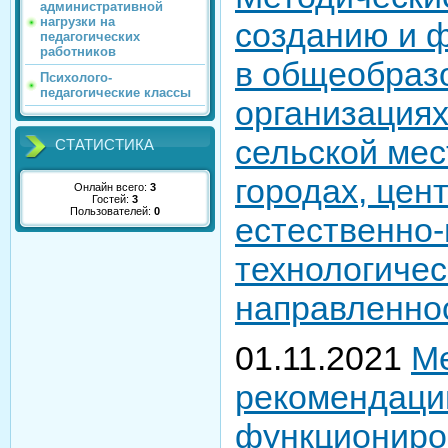
административной
нагрузки на
созданию и 
педагогических
работников
в общеобраз
Психолого-
педагогические классы
организациях
сельской мес
СТАТИСТИКА
городах, цен
Онлайн всего:
3
Гостей:
3
Пользователей:
0
естественно-
технологичес
направленно
01.11.2021
М
рекомендаци
функциониро