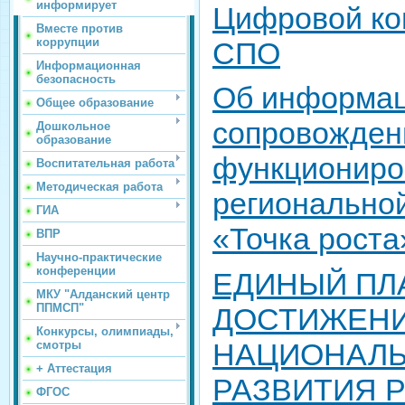
информирует
Цифровой ко
Вместе против
коррупции
СПО
Информационная
безопасность
Об информа
Общее образование
сопровожден
Дошкольное
образование
функциониро
Воспитательная работа
Методическая работа
регионально
ГИА
«Точка роста
ВПР
Научно-практические
конференции
ЕДИНЫЙ ПЛ
МКУ "Алданский центр
ППМСП"
ДОСТИЖЕН
Конкурсы, олимпиады,
НАЦИОНАЛЬ
смотры
+ Аттестация
РАЗВИТИЯ 
ФГОС