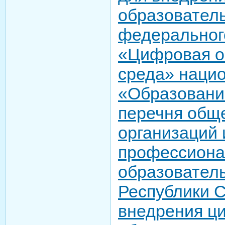
образовател
федеральног
«Цифровая о
среда» нацио
«Образование
перечня общ
организаций 
профессион
образовател
Республики С
внедрения ц