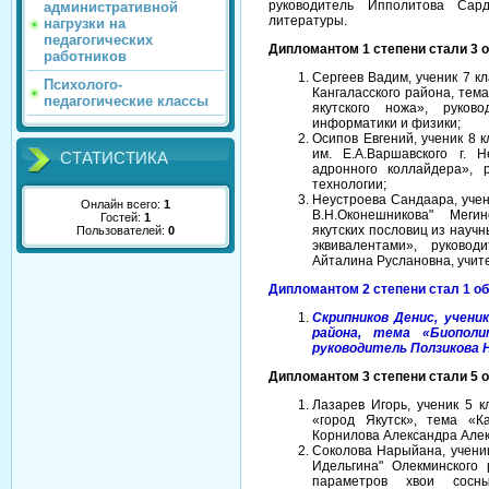
руководитель Ипполитова Сар
административной
литературы.
нагрузки на
педагогических
Дипломантом 1 степени стали 3 
работников
Сергеев Вадим, ученик 7 
Психолого-
Кангаласского района, те
педагогические классы
якутского ножа», руков
информатики и физики;
Осипов Евгений, ученик 8
им. Е.А.Варшавского г. 
СТАТИСТИКА
адронного коллайдера», 
технологии;
Неустроева Сандаара, у
Онлайн всего:
1
В.Н.Оконешникова" Меги
Гостей:
1
якутских пословиц из научн
Пользователей:
0
эквивалентами», руково
Айталина Руслановна, учите
Дипломантом 2 степени стал 1 
Скрипников Денис, учен
района, тема «Биополи
руководитель Ползикова Н
Дипломантом 3 степени стали 5 
Лазарев Игорь, ученик 5 
«город Якутск», тема «К
Корнилова Александра Алек
Соколова Нарыйана, учени
Идельгина" Олекминского
параметров хвои сосн