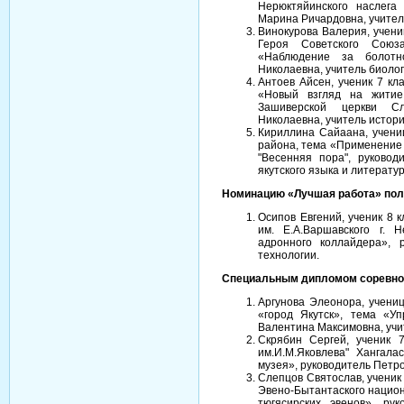
Нерюктяйинского наслега
Марина Ричардовна, учител
Винокурова Валерия, учен
Героя Советского Союз
«Наблюдение за болотн
Николаевна, учитель биолог
Антоев Айсен, ученик 7 к
«Новый взгляд на житие
Зашиверской церкви Сл
Николаевна, учитель истори
Кириллина Сайаана, учени
района, тема «Применение
"Весенняя пора", руково
якутского языка и литерату
Номинацию «Лучшая работа» пол
Осипов Евгений, ученик 8
им. Е.А.Варшавского г. 
адронного коллайдера», 
технологии.
Специальным дипломом соревно
Аргунова Элеонора, учени
«город Якутск», тема «У
Валентина Максимовна, учи
Скрябин Сергей, учени
им.И.М.Яковлева" Хангал
музея», руководитель Петр
Слепцов Святослав, ученик
Эвено-Бытантаского нацио
тюгясирских эвенов», ру