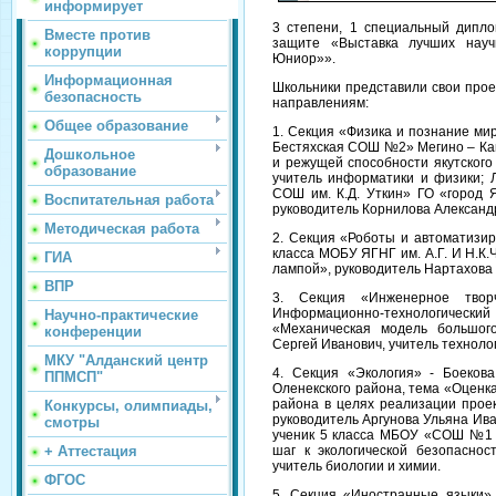
информирует
3 степени, 1 специальный дипл
Вместе против
защите «Выставка лучших научн
коррупции
Юниор»».
Информационная
Школьники представили свои прое
безопасность
направлениям:
Общее образование
1. Секция «Физика и познание ми
Бестяхская СОШ №2» Мегино – Кан
Дошкольное
и режущей способности якутского
образование
учитель информатики и физики; 
СОШ им. К.Д. Уткин» ГО «город Я
Воспитательная работа
руководитель Корнилова Александр
Методическая работа
2. Секция «Роботы и автоматизир
класса МОБУ ЯГНГ им. А.Г. И Н.К
ГИА
лампой», руководитель Нартахова
ВПР
3. Секция «Инженерное твор
Информационно-технологический 
Научно-практические
«Механическая модель большого
конференции
Сергей Иванович, учитель техноло
МКУ "Алданский центр
4. Секция «Экология» - Боеков
ППМСП"
Оленекского района, тема «Оценка 
района в целях реализации прое
Конкурсы, олимпиады,
руководитель Аргунова Ульяна Ива
смотры
ученик 5 класса МБОУ «СОШ №1 г
+ Аттестация
шаг к экологической безопаснос
учитель биологии и химии.
ФГОС
5. Секция «Иностранные языки»