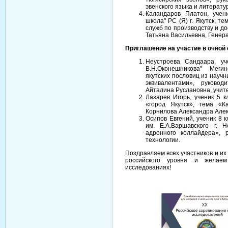
эвенского языка и литерату
Каландаров Платон, учен
школа" РС (Я) г. Якутск, т
служб по производству и до
Татьяна Васильевна, Гене
Приглашение на участие в очной 
Неустроева Сандаара, у
В.Н.Оконешникова" Меги
якутских пословиц из научн
эквивалентами», руково
Айталина Руслановна, учите
Лазарев Игорь, ученик 5 
«город Якутск», тема «К
Корнилова Александра Алек
Осипов Евгений, ученик 8
им. Е.А.Варшавского г. 
адронного коллайдера», 
технологии.
Поздравляем всех участников и и
российского уровня и желае
исследованиях!