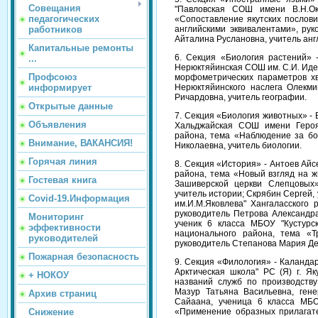
Совещания
"Павловская СОШ имени В.Н.Око
педагогических
«Сопоставление якутских послови
работников
английскими эквивалентами», ру
Айталина Руслановна, учитель анг
Капитальные ремонты
6. Секция «Биология растений» 
...
Нерюктяйинская СОШ им. С.И. Иде
Профсоюз
морфометрических параметров х
информирует
Нерюктяйинского наслега Олекми
Ричардовна, учитель географии.
Открытые данные
7. Секция «Биология животных» - 
Объявления
Хальджайская СОШ имени Героя 
района, тема «Наблюдение за бо
Внимание, ВАКАНСИЯ!
Николаевна, учитель биологии.
Горячая линия
8. Секция «История» - Антоев Ай
района, тема «Новый взгляд на ж
Гостевая книга
Зашиверской церкви Слепцовых»
учитель истории; Скрябин Сергей
Covid-19.Информация
им.И.М.Яковлева" Хангаласского
руководитель Петрова Александра
Мониторинг
ученик 6 класса МБОУ "Кустурс
эффективности
национального района, тема «Т
руководителей
руководитель Степанова Мария Ден
Пожарная безопасность
9. Секция «Филология» - Каланда
Арктическая школа" РС (Я) г. Як
+ НОКОУ
названий служб по производству
Мазур Татьяна Васильевна, ге
Архив страниц
Сайаана, ученица 6 класса МБО
Снижение
«Применение образных прилагате