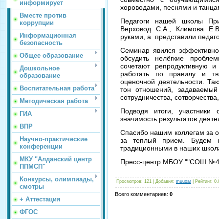
информирует
хороводами, песнями и танц
Вместе против
Педагоги нашей школы Прид
коррупции
Верховод С.А., Климова Е.
Информационная
руками, а представили педаг
безопасность
Семинар явился эффективно
Общее образование
обсудить нелёгкие пробле
сочетают репродуктивную и
Дошкольное
работать по правилу и тв
образование
оценочной деятельности. Так
Воспитательная работа
тон отношений, задаваемый
сотрудничества, сотворчества
Методическая работа
Подводя итоги, участники 
ГИА
значимость результатов деяте
ВПР
Спасибо нашим коллегам за о
Научно-практические
за теплый прием. Будем н
конференции
традиционными в наших школ
МКУ "Алданский центр
Пресс-центр МБОУ ""СОШ №4 
ППМСП"
Конкурсы, олимпиады,
Просмотров
: 121 |
Добавил
:
muuoar
|
Рейтинг
:
0.
смотры
Всего комментариев
:
0
+ Аттестация
ФГОС