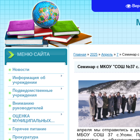
Вер
МЕНЮ САЙТА
Главная
»
2025
»
Апрель
»
7
» Семинар с
Семинар с МКОУ "СОШ №37 с. 
Новости
Информация об
учреждении
Подведомственные
учреждения
Вниманию
руководителей
ОЦЕНКА
МУНИЦИПАЛЬНЫХ...
Горячее питание
апреля мы отправились в д
МБОУ СОШ 37 с.Угоян. Пр
Прокуратура
совместно с обучающимис