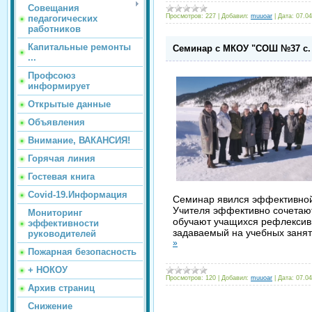
Совещания
Просмотров:
227
|
Добавил:
muuoar
|
Дата:
07.04
педагогических
работников
Капитальные ремонты
Семинар с МКОУ "СОШ №37 с. 
...
Профсоюз
информирует
Открытые данные
Объявления
Внимание, ВАКАНСИЯ!
Горячая линия
Гостевая книга
Covid-19.Информация
Семинар явился эффективной
Учителя эффективно сочетают
Мониторинг
обучают учащихся рефлексивн
эффективности
задаваемый на учебных занят
руководителей
»
Пожарная безопасность
+ НОКОУ
Просмотров:
120
|
Добавил:
muuoar
|
Дата:
07.04
Архив страниц
Снижение