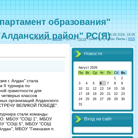
партамент образования"
"Алданский район" РС(Я)
Чт, 06.08.2026, 18:08
Вы вошли как
Гость
|
Группа
"
Гости
"
Приветствую Вас
Гость
|
RSS
Новости
Август 2026
Пн
Вт
Ср
Чт
Пт
Сб
Вс
1
2
ия г. Алдан" стала
3
4
5
6
7
8
9
 II турнира по
10
11
12
13
14
15
16
ой грамотности для
17
18
19
20
21
22
23
четверых классов
24
25
26
27
28
29
30
ных организаций Алданского
31
СТРЕЧУ ВЕЛИКОЙ ПОБЕДЕ".
турнира стали команды
Вход на сайт
О: МБОУ "СОШ 1", МБОУ
ОУ "СОШ 5", МБОУ "СОШ
лдан", МБОУ "Гимназия п.