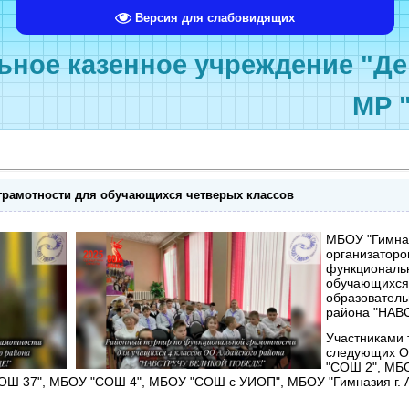
Версия для слабовидящих
ное казенное учреждение "Де
МР 
 грамотности для обучающихся четверых классов
М
БОУ "Гимназ
организатором
функциональн
обучающихся 
образователь
района "НАВ
Участниками 
следующих О
"СОШ 2", МБ
ОШ 37", МБОУ "СОШ 4", МБОУ "СОШ с УИОП", МБОУ "Гимназия г. А