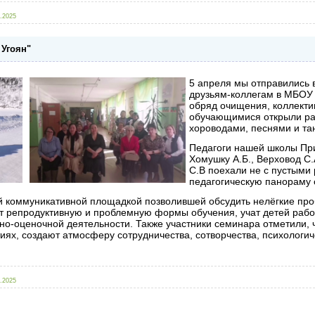
.2025
Угоян"
5 апреля мы отправились 
друзьям-коллегам в МБОУ
обряд очищения, коллекти
обучающимися открыли р
хороводами, песнями и т
Педагоги нашей школы При
Хомушку А.Б., Верховод С.
С.В поехали не с пустыми
педагогическую панораму 
 коммуникативной площадкой позволившей обсудить нелёгкие про
 репродуктивную и проблемную формы обучения, учат детей работ
о-оценочной деятельности. Также участники семинара отметили, ч
иях, создают атмосферу сотрудничества, сотворчества, психологич
.2025