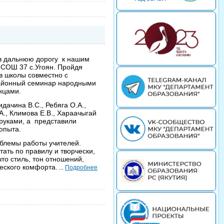
в дальнюю дорогу к нашим
 СОШ 37 с.Угоян. Пройдя
в школы совместно с
айонный семинар народными
анцами.
дачина В.С., Ребяга О.А.,
А., Климова Е.В., Хараачыгай
 руками, а представили
опыта.
блемы работы учителей.
ать по правилу и творчески,
то стиль, тон отношений,
еского комфорта.
...
Подробнее