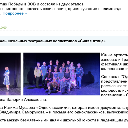
тию Победы в ВОВ и состоял из двух этапов:
возможность показать свои знания, приняв участие в олимпиаде.
..
Подробнее »
.2025
аль школьных театральных коллективов «Синяя птица»
Юные артисты
завоевали Гра
фестиваля шк
коллективов 
Спектакль "Од
представленн
рассказывает 
молодость ис
постановки - 
ова Валерия Алексеевна.
еса Рагима Мусаева «Одноклассники», которая имеет документальн
Владимира Саморукова – и письма его одноклассников, выпускник
расте между безмятежными днями школьной юности и леденящим 