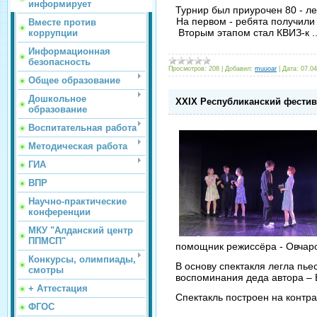
информирует
Турнир был приурочен 80 - ле
На первом - ребята получили 
Вместе против
Вторым этапом стал КВИЗ-к
.
коррупции
Информационная
безопасность
Просмотров:
208
|
Добавил:
muuoar
|
Дата:
07.04
Общее образование
Дошкольное
XXIX Республиканский фестив
образование
Воспитательная работа
Методическая работа
ГИА
ВПР
Научно-практические
конференции
МКУ "Алданский центр
ППМСП"
помощник режиссёра - Овчар
Конкурсы, олимпиады,
В основу спектакля легла пь
смотры
воспоминания деда автора – 
+ Аттестация
Спектакль построен на конт
ФГОС