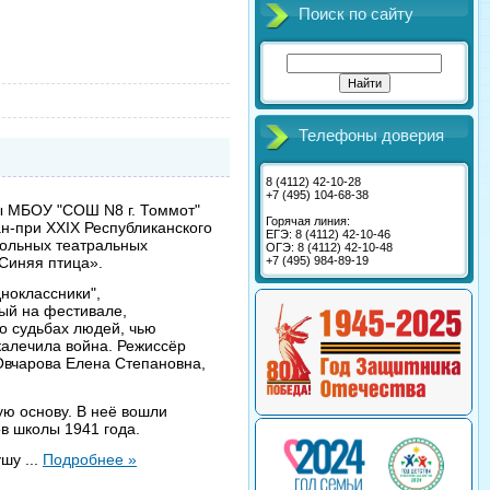
Поиск по сайту
Телефоны доверия
8 (4112) 42-10-28
+7 (495) 104-68-38
 МБОУ "СОШ N8 г. Томмот"
Горячая линия:
н-при XXIX Республиканского
ЕГЭ: 8 (4112) 42-10-46
ольных театральных
ОГЭ: 8 (4112) 42-10-48
+7 (495) 984-89-19
«Синяя птица».
ноклассники",
ый на фестивале,
о судьбах людей, чью
калечила война. Режиссёр
Овчарова Елена Степановна,
ую основу. В неё вошли
ов школы 1941 года.
душу
...
Подробнее »