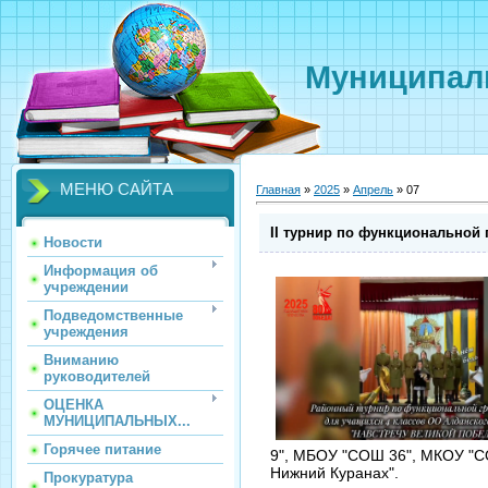
Муниципаль
МЕНЮ САЙТА
Главная
»
2025
»
Апрель
»
07
II турнир по функциональной
Новости
Информация об
учреждении
Подведомственные
учреждения
Вниманию
руководителей
ОЦЕНКА
МУНИЦИПАЛЬНЫХ...
Горячее питание
9", МБОУ "СОШ 36", МКОУ "С
Нижний Куранах".
Прокуратура