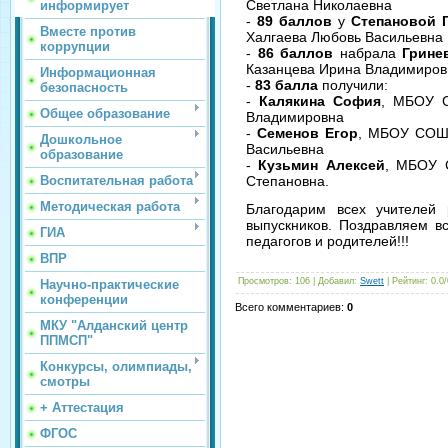
Светлана Николаевна
информирует
-
89 баллов
у
Степановой 
Вместе против
Халгаева Любовь Васильевна
коррупции
-
86 баллов
набрала
Грине
Казанцева Ирина Владимиров
Информационная
-
83 балла
получили:
безопасность
-
Калякина София
, МБОУ С
Общее образование
Владимировна
-
Семенов Егор
, МБОУ СОШ№
Дошкольное
Васильевна
образование
-
Кузьмин Алексей
, МБОУ 
Воспитательная работа
Степановна.
Методическая работа
Благодарим всех учителей
выпускников.
Поздравляем вс
ГИА
педагогов и родителей!!!
ВПР
Просмотров
: 106 |
Добавил
:
Swett
|
Рейтинг
:
0.0
/
Научно-практические
конференции
Всего комментариев
:
0
МКУ "Алданский центр
ППМСП"
Конкурсы, олимпиады,
смотры
+ Аттестация
ФГОС