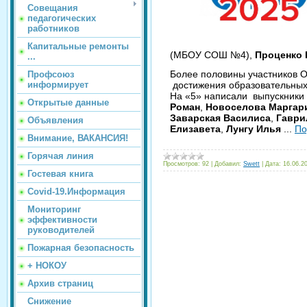
Совещания
педагогических
работников
Капитальные ремонты
(МБОУ СОШ №4),
Проценко
...
Более половины участников 
Профсоюз
информирует
достижения образовательных 
На «5» написали выпускник
Открытые данные
Роман
,
Новоселова Маргар
Заварская Василиса
,
Гаври
Объявления
Елизавета
,
Лунгу Илья
...
По
Внимание, ВАКАНСИЯ!
Горячая линия
Просмотров:
92
|
Добавил:
Swett
|
Дата:
16.06.2
Гостевая книга
Covid-19.Информация
Мониторинг
эффективности
руководителей
Пожарная безопасность
+ НОКОУ
Архив страниц
Снижение