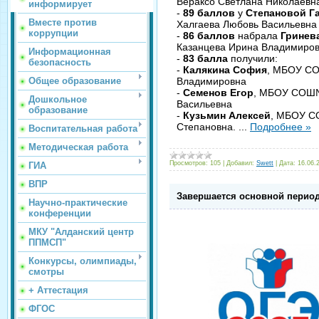
Вераксо Светлана Николаевн
информирует
-
89 баллов
у
Степановой Г
Вместе против
Халгаева Любовь Васильевна
коррупции
-
86 баллов
набрала
Гринев
Казанцева Ирина Владимиро
Информационная
-
83 балла
получили:
безопасность
-
Калякина София
, МБОУ СО
Общее образование
Владимировна
-
Семенов Егор
, МБОУ СОШ№6
Дошкольное
Васильевна
образование
-
Кузьмин Алексей
, МБОУ СО
Степановна.
...
Подробнее »
Воспитательная работа
Методическая работа
Просмотров:
105
|
Добавил:
Swett
|
Дата:
16.06.
ГИА
ВПР
Завершается основной период
Научно-практические
конференции
МКУ "Алданский центр
ППМСП"
Конкурсы, олимпиады,
смотры
+ Аттестация
ФГОС