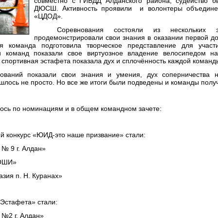
совместно с ГИБДД Алданского района, судейство б
ДЮСШ. Активность проявили и волонтеры объедин
«ЦДОД».
Соревнования состояли из нескольких э
продемонстрировали свои знания в оказании первой д
ая команда подготовила творческое представление для учас
ки команд показали свое виртуозное владение велосипедом н
 спортивная эстафета показала дух и сплочённость каждой команд
нований показали свои знания и умения, дух соперничества 
лось не просто. Но все же итоги были подведены и команды полу
ось по номинациям и в общем командном зачете:
й конкурс «ЮИД-это наше призвание» стали:
№ 9 г. Алдан»
)ОШИ»
зия п. Н. Куранах»
«Эстафета» стали:
№2 г. Алдан»