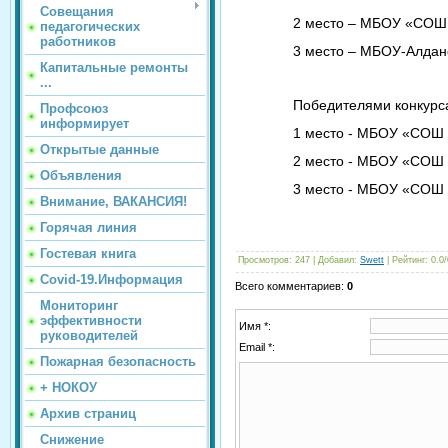
Совещания
2 место – МБОУ «СОШ 
педагогических
работников
3 место – МБОУ-Алдан
Капитальные ремонты
...
Победителями конкурс
Профсоюз
информирует
1 место - МБОУ «СОШ 
Открытые данные
2 место - МБОУ «СОШ 
Объявления
3 место - МБОУ «СОШ 
Внимание, ВАКАНСИЯ!
Горячая линия
Гостевая книга
Просмотров
: 247 |
Добавил
:
Swett
|
Рейтинг
:
0.0
/
Covid-19.Информация
Всего комментариев
:
0
Мониторинг
эффективности
Имя *:
руководителей
Email *:
Пожарная безопасность
+ НОКОУ
Архив страниц
Снижение