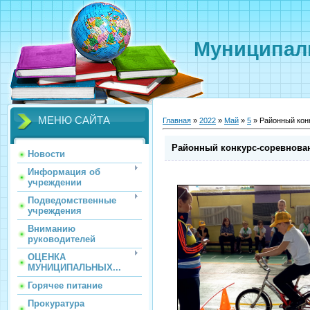
Муниципаль
МЕНЮ САЙТА
Главная
»
2022
»
Май
»
5
» Районный кон
Районный конкурс-соревнован
Новости
Информация об
учреждении
Подведомственные
учреждения
Вниманию
руководителей
ОЦЕНКА
МУНИЦИПАЛЬНЫХ...
Горячее питание
Прокуратура