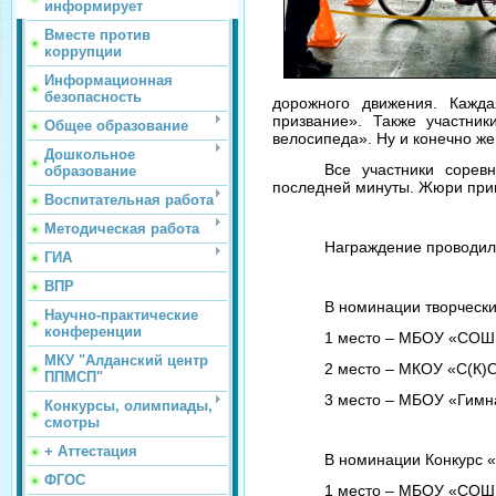
информирует
Вместе против
коррупции
Информационная
безопасность
дорожного движения. Кажд
призвание». Также участни
Общее образование
велосипеда». Ну и конечно же
Дошкольное
Все участники сорев
образование
последней минуты. Жюри приш
Воспитательная работа
Методическая работа
Награждение проводил
ГИА
ВПР
В номинации творчески
Научно-практические
конференции
1 место – МБОУ «СОШ 
МКУ "Алданский центр
2 место – МКОУ «С(К
ППМСП"
3 место – МБОУ «Гимна
Конкурсы, олимпиады,
смотры
+ Аттестация
В номинации Конкурс 
ФГОС
1 место – МБОУ «СОШ 