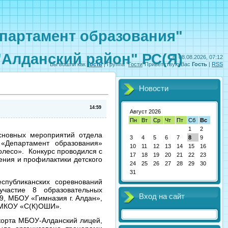
партамент образования"
"Алданский район" РС(Я)
Сб, 08.08.2026, 07:12
Вы вошли как
Гость
|
Группа
"
Гости
"
Приветствую Вас
Гость
|
RSS
Новости
14:59
Август 2026
Пн
Вт
Ср
Чт
Пт
Сб
Вс
1
2
основных мероприятий отдела
3
4
5
6
7
8
9
«Департамент образования»
10
11
12
13
14
15
16
олесо». Конкурс проводился с
17
18
19
20
21
22
23
ения и профилактики детского
24
25
26
27
28
29
30
31
еспубликанских соревнований
участие 8 образовательных
Вход на сайт
9, МБОУ «Гимназия г. Алдан»,
 МКОУ «С(К)ОШИ».
корта МБОУ-Алданский лицей,