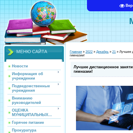
Вер
МЕНЮ САЙТА
Главная
»
2022
»
Декабрь
»
21
» Лучшее д
гимназии!
Новости
Лучшее дистанционное заняти
гимназии!
Информация об
учреждении
Подведомственные
учреждения
Вниманию
руководителей
ОЦЕНКА
МУНИЦИПАЛЬНЫХ...
Горячее питание
Прокуратура