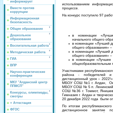
информирует
использованием информацио
Вместе против
процессе.
коррупции
На конкурс поступило 97 рабо
Информационная
безопасность
Общее образование
Дошкольное
в номинации «Лучши
образование
начального общего обра
в номинации «Лучший д
Воспитательная работа
общего образования» – 
в номинации «Лучший д
Методическая работа
общего образования» –
ГИА
в номинации «Лучшее 
общеобразовательным п
ВПР
Участниками республиканског
Научно-практические
района - победителей и 
конференции
дистанционный урок – 2022!»:
МКУ "Алданский центр
МБОУ СОШ №1 г. Алдан, Окла
ППМСП"
МБОУ СОШ № 5 п. Ленинский,
СОШ №36 г. Томмот, Янишевс
Конкурсы, олимпиады,
Гимназия г. Алдан и творчес
смотры
20 декабря 2022 года были о
+ Аттестация
По итогам республиканског
ФГОС
дистанционное занятие п