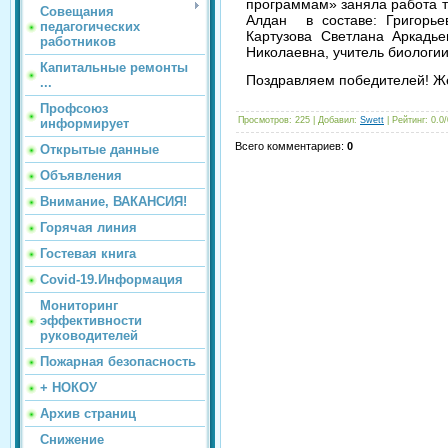
программам» заняла работа т
Совещания
Алдан в составе: Григорье
педагогических
Картузова Светлана Аркадь
работников
Николаевна, учитель биологии
Капитальные ремонты
Поздравляем победителей! Же
...
Профсоюз
Просмотров
: 225 |
Добавил
:
Swett
|
Рейтинг
:
0.0
/
информирует
Всего комментариев
:
0
Открытые данные
Объявления
Внимание, ВАКАНСИЯ!
Горячая линия
Гостевая книга
Covid-19.Информация
Мониторинг
эффективности
руководителей
Пожарная безопасность
+ НОКОУ
Архив страниц
Снижение