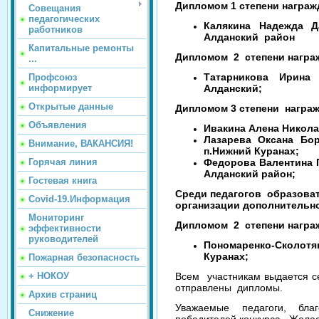
Дипломом 1 степени награж
Совещания
педагогических
Калякина Надежда Д
работников
Алданский район
Капитальные ремонты
Дипломом 2 степени награ
...
Татарникова Ирина
Профсоюз
информирует
Алданский;
Открытые данные
Дипломом 3 степени награ
Объявления
Ивакина Алена Никола
Лазарева Оксана Бо
Внимание, ВАКАНСИЯ!
п.Нижний Куранах;
Горячая линия
Федорова Валентина 
Алданский район;
Гостевая книга
Среди педагогов образова
Covid-19.Информация
организации дополнительно
Мониторинг
Дипломом 2 степени награ
эффективности
руководителей
Пономаренко-Скол
Куранах;
Пожарная безопасность
+ НОКОУ
Всем участникам выдается с
отправлены дипломы.
Архив страниц
Уважаемые педагоги, бла
Снижение