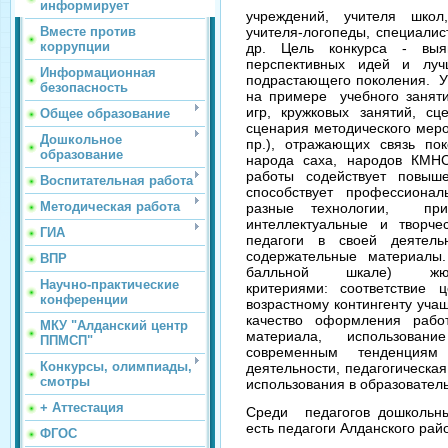
информирует
учреждений, учителя школ,
Вместе против
учителя-логопеды, специалис
коррупции
др. Цель конкурса - выя
перспективных идей и луч
Информационная
подрастающего поколения. Уч
безопасность
на примере учебного заняти
игр, кружковых занятий, с
Общее образование
сценария методического меро
Дошкольное
пр.), отражающих связь по
образование
народа саха, народов КМН
работы содействует повыше
Воспитательная работа
способствует профессионал
Методическая работа
разные технологии, пр
интеллектуальные и творче
ГИА
педагоги в своей деятель
содержательные материалы
ВПР
балльной шкале) жюр
Научно-практические
критериями: соответствие 
конференции
возрастному контингенту уча
качество оформления рабо
МКУ "Алданский центр
материала, использован
ППМСП"
современным тенденциям
Конкурсы, олимпиады,
деятельности, педагогическа
смотры
использования в образовател
+ Аттестация
Среди педагогов дошкольны
есть педагоги Алданского рай
ФГОС