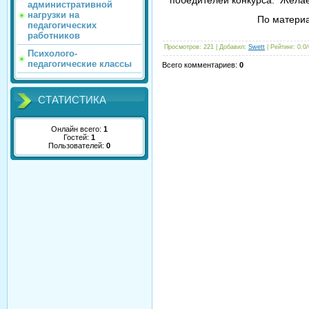
победителей конкурса. Желае
административной
нагрузки на
По материа
педагогических
работников
Просмотров
: 221 |
Добавил
:
Swett
|
Рейтинг
:
0.0
/
Психолого-
педагогические классы
Всего комментариев
:
0
СТАТИСТИКА
Онлайн всего:
1
Гостей:
1
Пользователей:
0