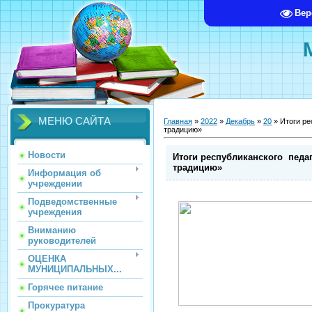
Вер
МЕНЮ САЙТА
Главная
»
2022
»
Декабрь
»
20
» Итоги ре
традицию»
Новости
Итоги республиканского педа
традицию»
Информация об
учреждении
Подведомственные
учреждения
Вниманию
руководителей
ОЦЕНКА
МУНИЦИПАЛЬНЫХ...
Горячее питание
Прокуратура