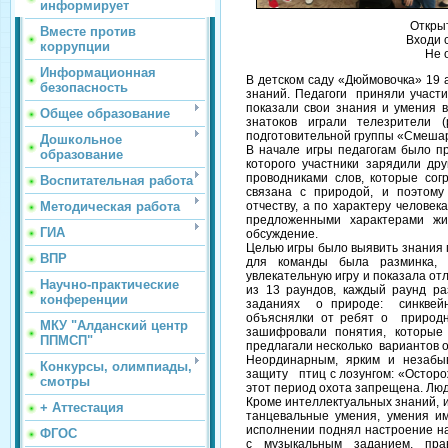
информирует
Открыт
Вместе против
Входи 
коррупции
Не 
Информационная
В детском саду «Дюймовочка» 19 
безопасность
знаний. Педагоги приняли участи
показали свои знания и умения в
Общее образование
знатоков играли телезрители 
подготовительной группы «Смеша
Дошкольное
В начале игры педагогам было п
образование
которого участники зарядили др
проводниками слов, которые сог
Воспитательная работа
связана с природой, и поэтому
Методическая работа
отчеству, а по характеру человек
предложенными характерами ж
ГИА
обсуждение.
Целью игры было выявить знания 
ВПР
для команды была разминка, 
увлекательную игру и показала от
Научно-практические
из 13 раундов, каждый раунд р
конференции
заданиях о природе: синквейн
объяснялки от ребят о природн
МКУ "Алданский центр
зашифровали понятия, которые 
ППМСП"
предлагали несколько вариантов 
Неординарным, ярким и незаб
Конкурсы, олимпиады,
защиту птиц с лозунгом: «Осторо
смотры
этот период охота запрещена. Люд
Кроме интеллектуальных знаний, иг
+ Аттестация
танцевальные умения, умения и
исполнении поднял настроение на
ФГОС
с музыкальным заданием, пра