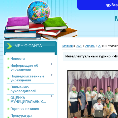
Вер
МЕНЮ САЙТА
Главная
»
2022
»
Апрель
»
22
» Интеллект
Интеллектуальный турнир «Чт
Новости
Информация об
учреждении
Подведомственные
учреждения
Вниманию
руководителей
ОЦЕНКА
МУНИЦИПАЛЬНЫХ...
Горячее питание
Прокуратура