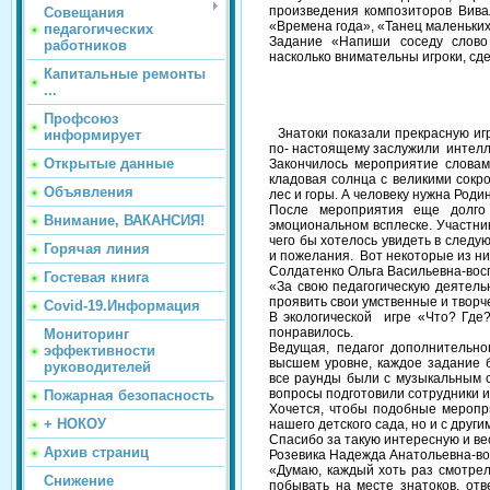
произведения композиторов Вивал
Совещания
«Времена года», «Танец маленьки
педагогических
Задание «Напиши соседу слово 
работников
насколько внимательны игроки, с
Капитальные ремонты
...
Профсоюз
Знатоки показали прекрасную игр
информирует
по- настоящему заслужили интелл
Открытые данные
Закончилось мероприятие слова
кладовая солнца с великими сокро
Объявления
лес и горы. А человеку нужна Роди
После мероприятия еще долго
Внимание, ВАКАНСИЯ!
эмоциональном всплеске. Участни
чего бы хотелось увидеть в след
Горячая линия
и пожелания. Вот некоторые из ни
Солдатенко Ольга Васильевна-во
Гостевая книга
«За свою педагогическую деятельн
проявить свои умственные и творч
Covid-19.Информация
В экологической игре «Что? Где?
понравилось.
Мониторинг
Ведущая, педагог дополнительно
эффективности
высшем уровне, каждое задание 
руководителей
все раунды были с музыкальным с
вопросы подготовили сотрудники и 
Пожарная безопасность
Хочется, чтобы подобные меропр
+ НОКОУ
нашего детского сада, но и с друг
Спасибо за такую интересную и ве
Архив страниц
Розевика Надежда Анатольевна-в
«Думаю, каждый хоть раз смотрел
Снижение
побывать на месте знатоков, от