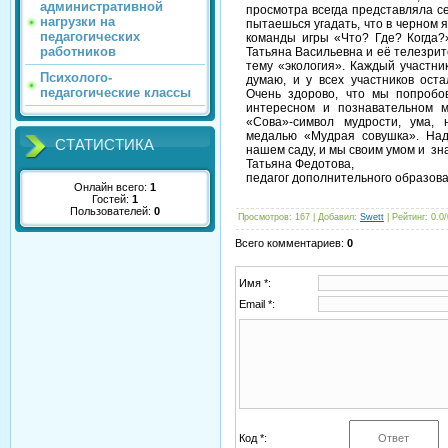
административной
просмотра всегда представляла с
нагрузки на
пытаешься угадать, что в черном я
педагогических
команды игры «Что? Где? Когда?
работников
Татьяна Васильевна и её телезрит
тему «экология». Каждый участни
Психолого-
думаю, и у всех участников ост
педагогические классы
Очень здорово, что мы попробо
интересном и познавательном 
«Сова»-символ мудрости, ума,
медалью «Мудрая совушка». Над
СТАТИСТИКА
нашем саду, и мы своим умом и з
Татьяна Федотова,
педагог дополнительного образов
Онлайн всего:
1
Гостей:
1
Пользователей:
0
Просмотров
: 167 |
Добавил
:
Swett
|
Рейтинг
:
0.0
/
Всего комментариев
:
0
Имя *:
Email *:
Код *: