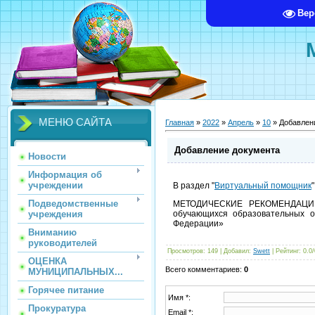
Вер
МЕНЮ САЙТА
Главная
»
2022
»
Апрель
»
10
» Добавлен
Добавление документа
Новости
Информация об
учреждении
В раздел "
Виртуальный помощник
Подведомственные
МЕТОДИЧЕСКИЕ РЕКОМЕНДАЦИИ 
учреждения
обучающихся образовательных о
Федерации»
Вниманию
руководителей
Просмотров
: 149 |
Добавил
:
Swett
|
Рейтинг
:
0.0
/
ОЦЕНКА
Всего комментариев
:
0
МУНИЦИПАЛЬНЫХ...
Горячее питание
Имя *:
Прокуратура
Email *: