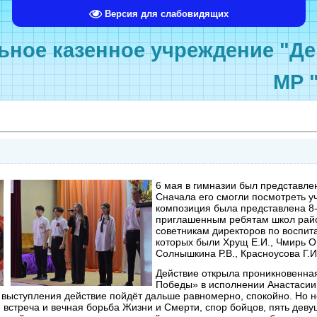
Версия для слабовидящих
ное казенное учреждение "Де
МР 
6 мая в гимназии был представл
Сначала его смогли посмотреть у
композиция была представлена 8-
приглашенным ребятам школ райо
советникам директоров по воспит
которых были Хрущ Е.И., Чмирь О.
Солнышкина Р.В., Красноусова Г.И.
Действие открыла проникновенна
Победы» в исполнении Анастасии 
 выступления действие пойдёт дальше равномерно, спокойно. Но не
и встреча и вечная борьба Жизни и Смерти, спор бойцов, пять дев