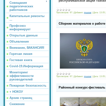
республиканской акции «Безоп
Совещания
педагогических
работников
Просмотров:
97
|
Добавил:
muuoar
|
Дата:
13.05.
Капитальные ремонты
...
Сборник материалов о работе
Профсоюз
информирует
Открытые данные
Объявления
Внимание, ВАКАНСИЯ!
Горячая линия
Гостевая книга
Covid-19.Информация
Мониторинг
эффективности
Просмотров:
67
|
Добавил:
muuoar
|
Дата:
13.05.
руководителей
Пожарная безопасность
Районный конкурс-фестиваль
+ НОКОУ
Архив страниц
Снижение