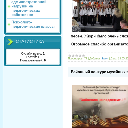
административной
нагрузки на
педагогических
работников
Психолого-
педагогические классы
песен. Жюри было очень слож
СТАТИСТИКА
Огромное спасибо организат
Онлайн всего:
1
Гостей:
1
Просмотров:
77
|
Добавил:
Swett
|
Дата:
13.05.2
Пользователей:
0
Районный конкурс музейных э