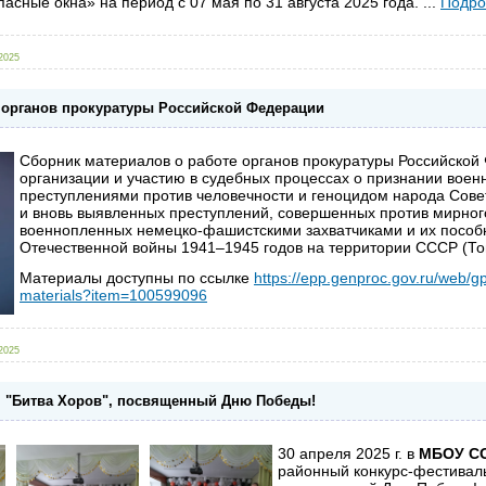
асные окна» на период с 07 мая по 31 августа 2025 года.
...
Подро
2025
 органов прокуратуры Российской Федерации
Сборник материалов о работе органов прокуратуры Российской 
организации и участию в судебных процессах о признании вое
преступлениями против человечности и геноцидом народа Сове
и вновь выявленных преступлений, совершенных против мирног
военнопленных немецко-фашистскими захватчиками и их пособ
Отечественной войны 1941–1945 годов на территории СССР (Том 
Материалы доступны по ссылке
https://epp.genproc.gov.ru/web/gp
materials?item=100599096
2025
 "Битва Хоров", посвященный Дню Победы!
30 апреля 2025 г. в
МБОУ СО
районный конкурс-фестиваль