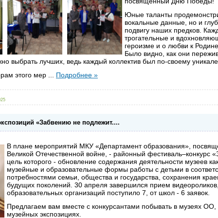
посвященный Дню Победы!
Юные таланты продемонстри
вокальные данные, но и глуб
подвигу наших предков. Каж
трогательные и вдохновляющ
героизме и о любви к Родине
Было видно, как они пережи
но выбрать лучших, ведь каждый коллектив был по-своему уникале
орам этого мер
...
Подробнее »
025
кспозиций «Забвению не подлежит....
В плане мероприятий МКУ «Департамент образования», посвящ
Великой Отечественной войне, - районный фестиваль–конкурс «З
цель которого - обновление содержания деятельности музеев ка
музейные и образовательные формы работы с детьми в соответс
потребностями семьи, общества и государства, сохранения кра
будущих поколений. 30 апреля завершился прием видеороликов
образовательных организаций поступило 7, от школ - 6 заявок.
Предлагаем вам вместе с конкурсантами побывать в музеях ОО, 
музейных экспозициях.