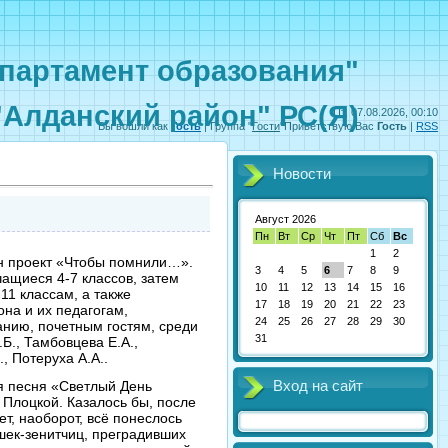
партамент образования"
"Алданский район" РС(Я)
Пт, 07.08.2026, 00:10
Вы вошли как
Гость
|
Группа
"
Гости
"
Приветствую Вас
Гость
|
RSS
Новости
Август 2026
Пн
Вт
Ср
Чт
Пт
Сб
Вс
1
2
ен проект «Чтобы помнили…».
3
4
5
6
7
8
9
чащиеся 4-7 классов, затем
10
11
12
13
14
15
16
11 классам, а также
17
18
19
20
21
22
23
на и их педагогам,
24
25
26
27
28
29
30
анию, почетным гостям, среди
31
Б., Тамбовцева Е.А.,
, Потеруха А.А..
Вход на сайт
я песня «Светлый День
Плоцкой. Казалось бы, после
т, наоборот, всё понеслось
ушек-зенитчиц, преградивших