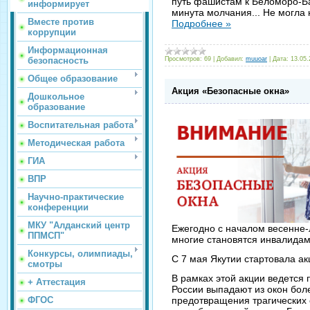
путь фашистам к Беломоро-Ба
информирует
минута молчания... Не могла
Вместе против
Подробнее »
коррупции
Информационная
безопасность
Просмотров:
69
|
Добавил:
muuoar
|
Дата:
13.05.
Общее образование
Акция «Безопасные окна»
Дошкольное
образование
Воспитательная работа
Методическая работа
ГИА
ВПР
Научно-практические
конференции
МКУ "Алданский центр
Ежегодно с началом весенне-л
ППМСП"
многие становятся инвалидам
Конкурсы, олимпиады,
С 7 мая Якутии стартовала а
смотры
В рамках этой акции ведется 
+ Аттестация
России выпадают из окон боле
ФГОС
предотвращения трагических 