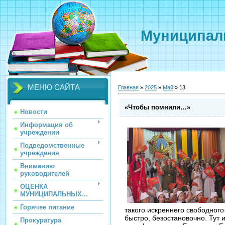
Муниципаль
МЕНЮ САЙТА
Главная
»
2025
»
Май
»
13
«Чтобы помнили…»
Новости
Информация об
учреждении
Подведомственные
учреждения
Вниманию
руководителей
ОЦЕНКА
МУНИЦИПАЛЬНЫХ...
Горячее питание
такого искреннего свободного
быстро, безостановочно. Тут 
Прокуратура