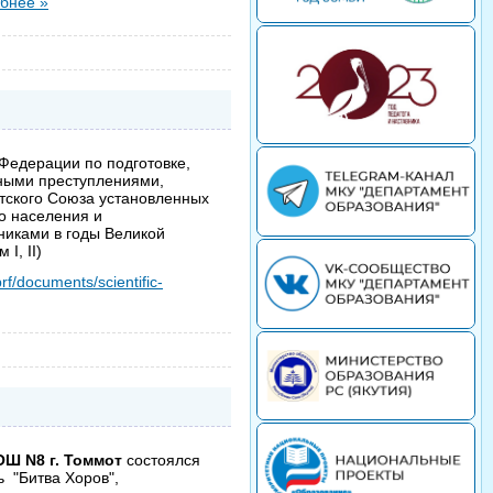
бнее »
Федерации по подготовке,
нными преступлениями,
тского Союза установленных
о населения и
никами в годы Великой
I, II)
rf/documents/scientific-
Ш N8 г. Томмот
состоялся
 "Битва Хоров",