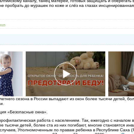
лтийскому каналу, танец матерей, готовых защищать и оберегать в
 не пробрать до мурашек по коже и слёз на глазах инсценированн
2025
етнего сезона в России выпадают из окон более тысячи детей, бол
и.
кция «Безопасные окна».
профилактическая работа с населением. Так, ежегодно с началом в
е тысячи детей, более ста из них погибают, многие становятся ин
случаев, Уполномоченным по правам ребенка в Республике Саха (Я