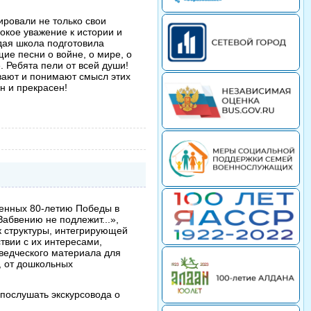
ровали не только свои
окое уважение к истории и
дая школа подготовила
ие песни о войне, о мире, о
. Ребята пели от всей души!
вают и понимают смысл этих
н и прекрасен!
енных 80-летию Победы в
абвению не подлежит...»,
к структуры, интегрирующей
твии с их интересами,
еведческого материала для
, от дошкольных
послушать экскурсовода о