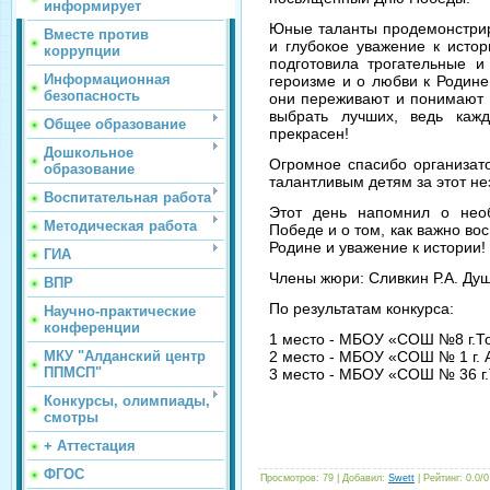
информирует
Юные таланты продемонстрир
Вместе против
и глубокое уважение к исто
коррупции
подготовила трогательные 
Информационная
героизме и о любви к Родине
безопасность
они переживают и понимают 
выбрать лучших, ведь каж
Общее образование
прекрасен!
Дошкольное
Огромное спасибо организат
образование
талантливым детям за этот н
Воспитательная работа
Этот день напомнил о нео
Методическая работа
Победе и о том, как важно во
Родине и уважение к истории!
ГИА
Члены жюри: Сливкин Р.А. Душ
ВПР
По результатам конкурса:
Научно-практические
конференции
1 место - МБОУ «СОШ №8 г.То
МКУ "Алданский центр
2 место - МБОУ «СОШ № 1 г. 
ППМСП"
3 место - МБОУ «СОШ № 36 г.Т
Конкурсы, олимпиады,
смотры
+ Аттестация
ФГОС
Просмотров
: 79 |
Добавил
:
Swett
|
Рейтинг
:
0.0
/
0