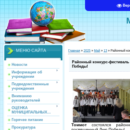
Вер
МЕНЮ САЙТА
Главная
»
2025
»
Май
»
13
» Районный ко
Районный конкурс-фестиваль
Новости
Победы!
Информация об
учреждении
Подведомственные
учреждения
Вниманию
руководителей
ОЦЕНКА
МУНИЦИПАЛЬНЫХ...
Горячее питание
Томмот
состоялся районн
Прокуратура
посвященный Дню Победы!