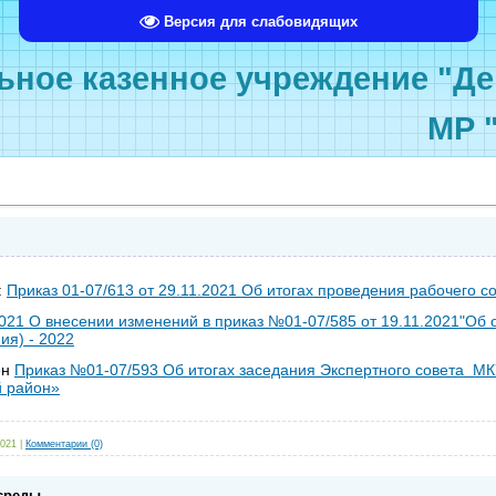
Версия для слабовидящих
ное казенное учреждение "Де
МР 
:
Приказ 01-07/613 от 29.11.2021 Об итогах проведения рабочего
2021 О внесении изменений в приказ №01-07/585 от 19.11.2021"Об
ия) - 2022
ен
Приказ №01-07/593 Об итогах заседания Экспертного совета М
й район»
2021
|
Комментарии (0)
среды