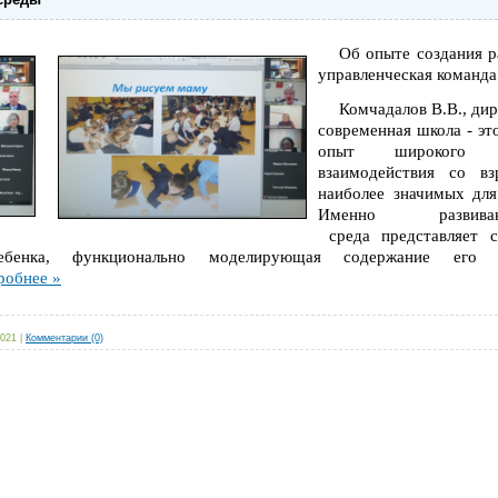
Об опыте создания р
управленческая команд
Комчадалов В.В., дир
с
овременная школа - эт
опыт широкого эмо
взаимодействия со в
наиболее значимых для
Именно р
азви
среда
представляет с
ребенка, функционально моделирующая содержание его 
робнее »
2021
|
Комментарии (0)