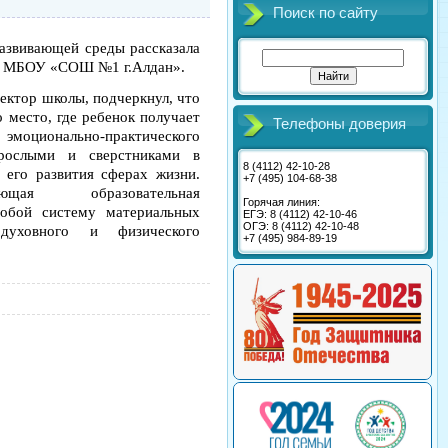
Поиск по сайту
азвивающей среды рассказала
а МБОУ «СОШ №1 г.Алдан».
ектор школы, подчеркнул, что
о место, где ребенок получает
Телефоны доверия
ционально-практического
зрослыми и сверстниками в
8 (4112) 42-10-28
 его развития сферах жизни.
+7 (495) 104-68-38
вающая образовательная
Горячая линия:
обой систему материальных
ЕГЭ: 8 (4112) 42-10-46
ОГЭ: 8 (4112) 42-10-48
духовного и физического
+7 (495) 984-89-19