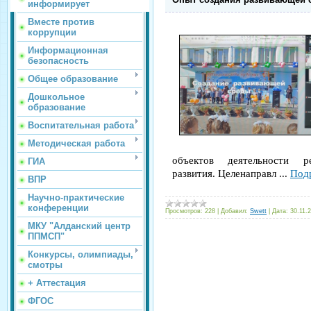
информирует
Вместе против
коррупции
Информационная
безопасность
Общее образование
Дошкольное
образование
Воспитательная работа
Методическая работа
объектов деятельности 
ГИА
развития. Целенаправл
...
Под
ВПР
Научно-практические
конференции
Просмотров:
228
|
Добавил:
Swett
|
Дата:
30.11.
МКУ "Алданский центр
ППМСП"
Конкурсы, олимпиады,
смотры
+ Аттестация
ФГОС