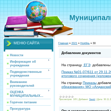
Муниципаль
МЕНЮ САЙТА
Главная
»
2021
»
Ноябрь
»
30
Добавление документов
Новости
Информация об
На страницу
ЕГЭ
добавлены
учреждении
Подведомственные
Приказ №01-07/611 от 29.11.
учреждения
итогового сочинения (изложен
Вниманию
На страницу
Приказы
добавл
руководителей
образования» МО «Алдански
ОЦЕНКА
МУНИЦИПАЛЬНЫХ...
Просмотров:
165
|
Добавил:
Swett
|
Дата:
30.11.
Горячее питание
Прокуратура
Опыт создания развивающей 