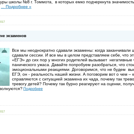
туры школы №8 г. Томмота, в которых емко подчеркнута значимость
.
...
Подробнее »
2017
уне экзаменов
Все мы неоднократно сдавали экзамены: когда заканчивали ш
сдавали сессии. И все мы в целом представляем себе, что э
«ЕГЭ» до сих пор у многих родителей вызывает негативные ч
панического ужаса. Давайте попробуем разобраться, что сто
эмоциональными реакциями. Договоримся, что не будем выс
ЕГЭ, он - реальность нашей жизни. А поговорим вот о чем –
справляются с ситуацией экзамена их чада, почему так трев
тревогу детей? Почему так бурно реагируют на оценки, пол
 волнуются?
Подробнее
2017