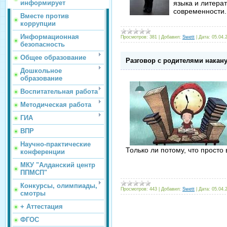
информирует
языка и литера
современности
Вместе против
коррупции
Информационная
Просмотров:
381
|
Добавил:
Swett
|
Дата:
05.04.
безопасность
Общее образование
Разговор с родителями накан
Дошкольное
образование
Воспитательная работа
Методическая работа
ГИА
ВПР
Научно-практические
Только ли потому, что просто
конференции
МКУ "Алданский центр
ППМСП"
Конкурсы, олимпиады,
Просмотров:
443
|
Добавил:
Swett
|
Дата:
05.04.
смотры
+ Аттестация
ФГОС