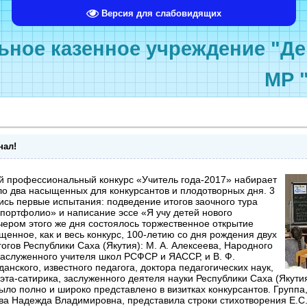
Версия для слабовидящих
ное казенное учреждение "Де
МР 
нал!
й профессиональный конкурс «Учитель года-2017» набирает
о два насыщенных для конкурсантов и плодотворных дня. 3
ись первые испытания: подведение итогов заочного тура
портфолио» и написание эссе «Я учу детей нового
чером этого же дня состоялось торжественное открытие
щенное, как и весь конкурс, 100-летию со дня рождения двух
огов Республики Саха (Якутия): М. А. Алексеева, Народного
заслуженного учителя школ РСФСР и ЯАССР, и В. Ф.
нского, известного педагога, доктора педагогических наук,
эта-сатирика, заслуженного деятеля науки Республики Саха (Якути
ыло полно и широко представлено в визитках конкурсантов. Группа
ва Надежда Владимировна, представила строки стихотворения Е.С.