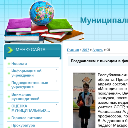
Муниципаль
МЕНЮ САЙТА
Главная
»
2017
»
Апрель
»
05
Поздравляем с выходом в фи
Новости
Информация об
Республикански
учреждении
обороты. Прошл
Подведомственные
апреля состоял
учреждения
«Методическое 
поколения». Ве
Вниманию
конкурса, посвя
руководителей
известных педаг
ОЦЕНКА
учителя СССР, 
МУНИЦИПАЛЬНЫХ...
Афанасьева-Алда
профессора, по
Горячее питание
В. Алданского б
педагог Макаро
Прокуратура