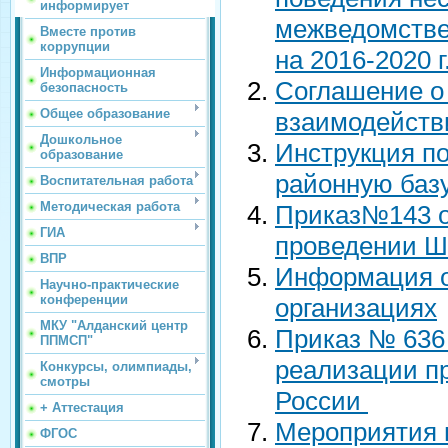
информирует
межведомств
Вместе против
коррупции
на 2016-2020 г.
Информационная
Соглашение о
безопасность
Общее образование
взаимодейств
Дошкольное
Инструкция по
образование
районную баз
Воспитательная работа
Методическая работа
Приказ№143 от
ГИА
проведении Ш
ВПР
Информация о
Научно-практические
конференции
организациях
МКУ "Алданский центр
Приказ № 636 о
ППМСП"
реализации п
Конкурсы, олимпиады,
смотры
России
+ Аттестация
Мероприятия в
ФГОС