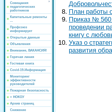
Добровольчест
Совещания
педагогических
План работы о
работников
Капитальные ремонты
Приказ № 560 
...
проведении р
Профсоюз
информирует
книгу с любов
Открытые данные
Указ о страте
Объявления
развития обра
Внимание, ВАКАНСИЯ!
Горячая линия
Гостевая книга
Covid-19.Информация
Мониторинг
эффективности
руководителей
Пожарная безопасность
+ НОКОУ
Архив страниц
Снижение