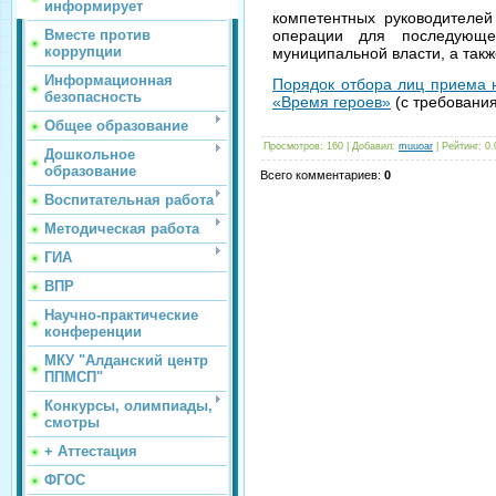
информирует
компетентных руководителей
Вместе против
операции для последующе
коррупции
муниципальной власти, а такж
Информационная
Порядок отбора лиц приема 
безопасность
«Время героев»
(с требовани
Общее образование
Просмотров
: 160 |
Добавил
:
muuoar
|
Рейтинг
:
0.
Дошкольное
образование
Всего комментариев
:
0
Воспитательная работа
Методическая работа
ГИА
ВПР
Научно-практические
конференции
МКУ "Алданский центр
ППМСП"
Конкурсы, олимпиады,
смотры
+ Аттестация
ФГОС