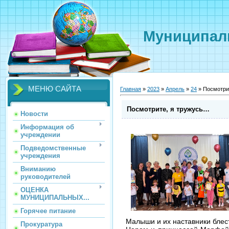
Муниципаль
МЕНЮ САЙТА
Главная
»
2023
»
Апрель
»
24
» Посмотри
Посмотрите, я тружусь…
Новости
Информация об
учреждении
Подведомственные
учреждения
Вниманию
руководителей
ОЦЕНКА
МУНИЦИПАЛЬНЫХ...
Горячее питание
Малыши и их наставники блес
Прокуратура