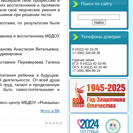
, выбирали себе профессию и
Поиск по сайту
оих воспитанников и проявили
али своё творческие умения в
ьников при решении теста.
агогами, по результатам были
авника и воспитанника МБДОУ
Телефоны доверия
анова Анастасия Витальевна,
8 (4112) 42-10-28
+7 (495) 104-68-38
ладимировна
Горячая линия:
ставник Переверзева Галина
ЕГЭ: 8 (4112) 42-10-46
ОГЭ: 8 (4112) 42-10-48
+7 (495) 984-89-19
спитания ребенка в будущем.
й деятельности. От всей души
й труд, талант и проделанную
 быть самостоятельными и
ресс-центр МБДОУ «Ромашка»
Фото в ВК