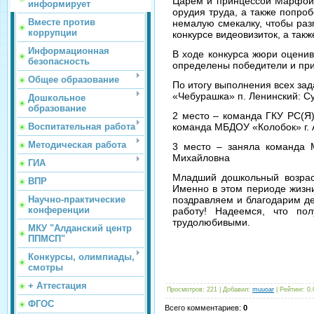
Царем и принцессой Марфой. 
информирует
орудия труда, а также попроб
Вместе против
немалую смекалку, чтобы раз
коррупции
конкурсе видеовизиток, а так
Информационная
В ходе конкурса жюри оценив
безопасность
определены победители и при
Общее образование
По итогу выполнения всех за
«Чебурашка» п. Ленинский: С
Дошкольное
образование
2 место – команда ГКУ РС(Я)
Воспитательная работа
команда МБДОУ «Колобок» г. 
Методическая работа
3 место – заняла команда 
Михайловна
ГИА
Младший дошкольный возраст
ВПР
Именно в этом периоде жизни
Научно-практические
поздравляем и благодарим де
конференции
работу! Надеемся, что п
трудолюбивыми.
МКУ "Алданский центр
ППМСП"
Конкурсы, олимпиады,
смотры
+ Аттестация
Просмотров
: 221 |
Добавил
:
muuoar
|
Рейтинг
:
0.
ФГОС
Всего комментариев
:
0