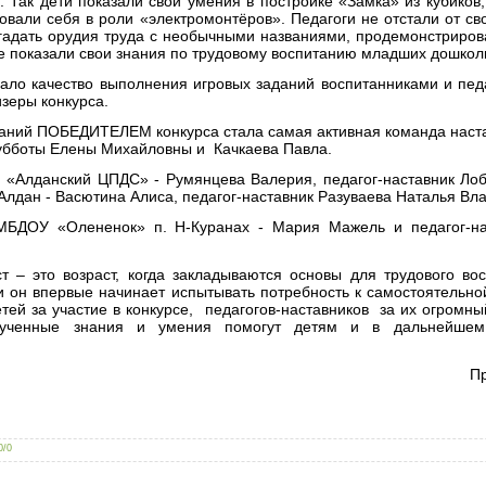
Так дети показали свои умения в постройке «Замка» из кубиков
овали себя в роли «электромонтёров». Педагоги не отстали от св
гадать орудия труда с необычными названиями, продемонстриров
же показали свои знания по трудовому воспитанию младших дошкол
ало качество выполнения игровых заданий воспитанниками и пед
зеры конкурса.
даний ПОБЕДИТЕЛЕМ конкурса стала самая активная команда наст
убботы Елены Михайловны и Качкаева Павла.
 «Алданский ЦПДС» - Румянцева Валерия, педагог-наставник Лоб
Алдан - Васютина Алиса, педагог-наставник Разуваева Наталья В
МБДОУ «Олененок» п. Н-Куранах - Мария Мажель и педагог-на
 – это возраст, когда закладываются основы для трудового во
 он впервые начинает испытывать потребность к самостоятельно
тей за участие в конкурсе, педагогов-наставников за их огромны
олученные знания и умения помогут детям и в дальнейшем
П
0
/
0