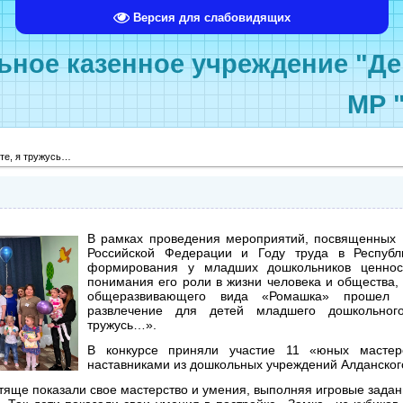
Версия для слабовидящих
ное казенное учреждение "Де
МР 
те, я тружусь…
В рамках проведения мероприятий, посвященных
Российской Федерации и Году труда в Республ
формирования у младших дошкольников ценнос
понимания его роли в жизни человека и общества,
общеразвивающего вида «Ромашка» прошел п
развлечение для детей младшего дошкольног
тружусь…»
.
В конкурсе приняли участие 11 «юных мастер
наставниками из дошкольных учреждений Алданског
тяще показали свое мастерство и умения, выполняя игровые задан