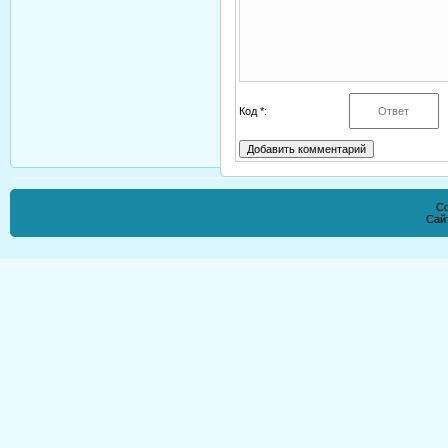
Код *:
Co
Сай