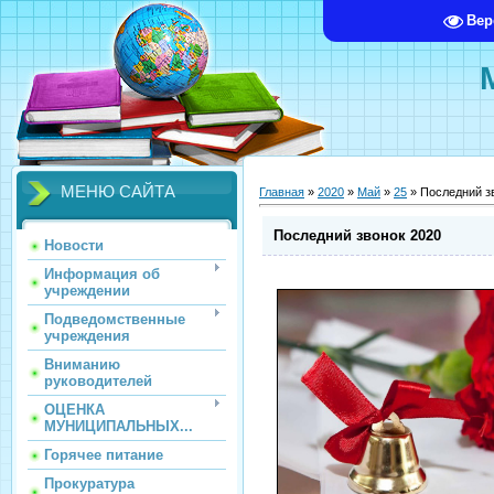
Вер
МЕНЮ САЙТА
Главная
»
2020
»
Май
»
25
» Последний з
Последний звонок 2020
Новости
Информация об
учреждении
Подведомственные
учреждения
Вниманию
руководителей
ОЦЕНКА
МУНИЦИПАЛЬНЫХ...
Горячее питание
Прокуратура