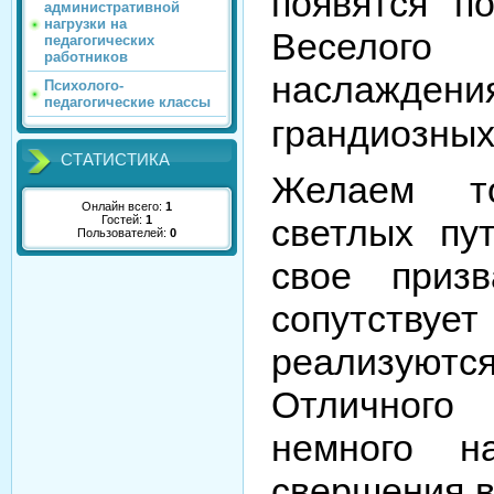
появятся п
административной
нагрузки на
Веселог
педагогических
работников
наслаждени
Психолого-
педагогические классы
грандиозных
СТАТИСТИКА
Желаем т
Онлайн всего:
1
светлых пут
Гостей:
1
Пользователей:
0
свое приз
сопутствует
реализуются
Отличног
немного на
свершения в