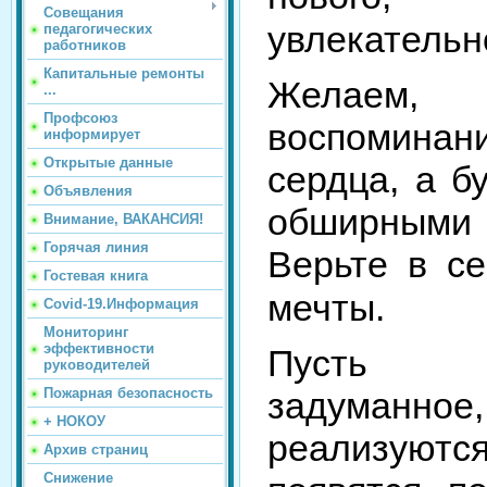
Совещания
увлекательн
педагогических
работников
Капитальные ремонты
Желаем,
...
Профсоюз
воспомин
информирует
Открытые данные
сердца, а б
Объявления
обширными
Внимание, ВАКАНСИЯ!
Горячая линия
Верьте в се
Гостевая книга
мечты. ⠀
Covid-19.Информация
Мониторинг
эффективности
Пусть с
руководителей
Пожарная безопасность
задума
+ НОКОУ
реализуют
Архив страниц
Снижение