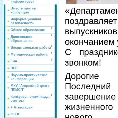
информирует
«Департам
Вместе против
коррупции
поздравляе
Информационная
безопасность
выпускников
Общее образование
Дошкольное
окончанием 
образование
Воспитательная работа
С праздни
Методическая работа
звонком! ⠀
ГИА
ВПР
Дорогие
Научно-практические
конференции
Последнии
МКУ "Алданский центр
ППМСП"
заверше
Конкурсы, олимпиады,
смотры
жизненног
+ Аттестация
нового
ФГОС