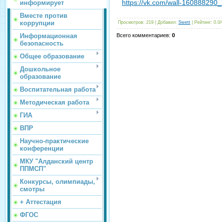
https://vk.com/wall-160888290
информирует
Вместе против
коррупции
Просмотров
: 219 |
Добавил
:
Swett
|
Рейтинг
:
0.0
/
Информационная
Всего комментариев
:
0
безопасность
Общее образование
Дошкольное
образование
Воспитательная работа
Методическая работа
ГИА
ВПР
Научно-практические
конференции
МКУ "Алданский центр
ППМСП"
Конкурсы, олимпиады,
смотры
+ Аттестация
ФГОС