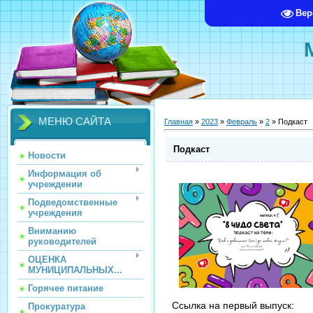
Вер
МЕНЮ САЙТА
Главная
»
2023
»
Февраль
»
2
» Подкаст
Подкаст
Новости
Информация об
учреждении
Подведомственные
учреждения
Вниманию
руководителей
ОЦЕНКА
МУНИЦИПАЛЬНЫХ...
Горячее питание
Ссылка на первый выпуск:
Прокуратура