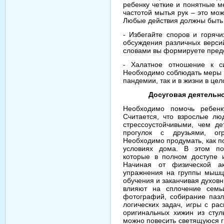
ребенку четкие и понятные м
частотой мытья рук – это мо
Любые действия должны быть 
- Избегайте споров и горячи
обсуждения различных версий
словами вы формируете предс
- Халатное отношение к с
Необходимо соблюдать меры п
пандемии, так и в жизни в цел
Досуговая деятельн
Необходимо помочь ребенку
Считается, что взрослые л
стрессоустойчивыми, чем де
прогулок с друзьями, огр
Необходимо продумать, как п
условиях дома. В этом пом
которые в полном доступе 
Начиная от физической а
упражнения на группы мышц
обучения и заканчивая духов
влияют на сплочение семь
фотографий, собирание пазл
логических задач, игры с р
оригинальных хижин из стул
можно повесить светящуюся г