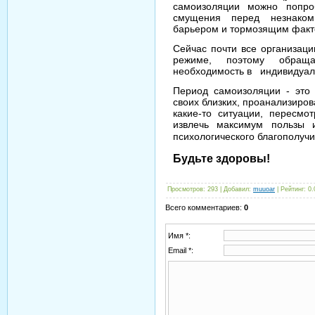
самоизоляции можно попро
смущения перед незнаком
барьером и тормозящим факт
Сейчас почти все организаци
режиме, поэтому обращ
необходимость в индивидуал
Период самоизоляции - это
своих близких, проанализиров
какие-то ситуации, пересмо
извлечь максимум пользы 
психологического благополуч
Будьте здоровы!
Просмотров
: 293 |
Добавил
:
muuoar
|
Рейтинг
:
0.
Всего комментариев
:
0
Имя *:
Email *: