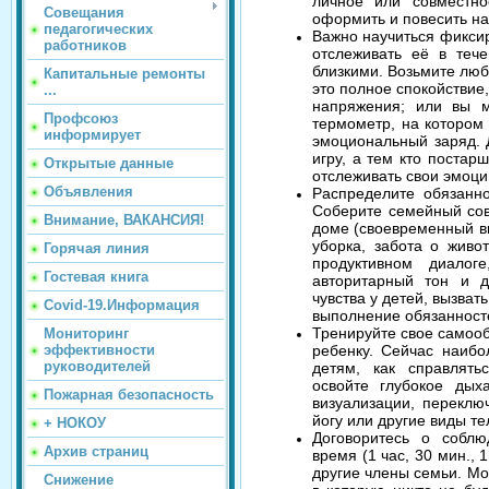
личное или совместно
Совещания
оформить и повесить на
педагогических
Важно научиться фикси
работников
отслеживать её в теч
близкими. Возьмите любу
Капитальные ремонты
это полное спокойствие
...
напряжения; или вы м
Профсоюз
термометр, на котором
информирует
эмоциональный заряд. 
игру, а тем кто постар
Открытые данные
отслеживать свои эмоци
Объявления
Распределите обязанн
Соберите семейный сове
Внимание, ВАКАНСИЯ!
доме (своевременный в
уборка, забота о живот
Горячая линия
продуктивном диалог
Гостевая книга
авторитарный тон и д
чувства у детей, вызва
Covid-19.Информация
выполнение обязанност
Тренируйте свое самоо
Мониторинг
эффективности
ребенку. Сейчас наибо
руководителей
детям, как справлять
освойте глубокое дых
Пожарная безопасность
визуализации, переклю
йогу или другие виды те
+ НОКОУ
Договоритесь о соблю
Архив страниц
время (1 час, 30 мин., 
другие члены семьи. Мо
Снижение