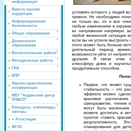
информирует
Вместе против
условиях которого у людей в
коррупции
тревоги. Но необходимо пони
Информационная
не только вы, но и все чле
безопасность
любым изменениям в окружаю
их напряжения напрямую за
Общее образование
любой жизненной ситуации м
если вы не успели выстроить 
Дошкольное
этого может быть больше мот
образование
длительный период време
Воспитательная работа
возможности уйти от неприятн
друзьям. В связи этим во
Методическая работа
атмосферу дома и научитьс
ГИА
продуктивным способом.
ВПР
Поле
Научно-практические
Первое, что может су
конференции
стабильность – это ра
эффекта можно сделат
МКУ "Алданский центр
красивое расписание
ППМСП"
саморазвитие, чтение к
Конкурсы, олимпиады,
могут быть маленькие
смотры
можете достигать в ак
пунктов ставить краси
+ Аттестация
результативность. 
планирования для дете
ФГОС