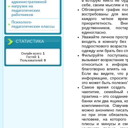
в которую никто не бу
административной
себе, своим мыслям и п
нагрузки на
Обговорите график по
педагогических
востребованы для мн
работников
каждого четкое врем
Психолого-
приоритетность. В
педагогические классы
родственников, пост
единогласно.
Уважайте личное простр
СТАТИСТИКА
входить в комнату без
подросткового возраста
одежду или брать без с
Онлайн всего:
1
Фильтруйте поступаю
Гостей:
1
вызывает возрастание т
Пользователей:
0
относиться к информ
благотворно влиять на 
Если вы видите, что 
информацию, спросите:
это может быть полезно
Самое время создать 
чаепитие, семейный 
практика – это создани
банки или два ящика, к
комплиментов. Озвучив
можно анонимно писать 
но при этом обязатель
человеке, на которого
плюсы и минусы и смо