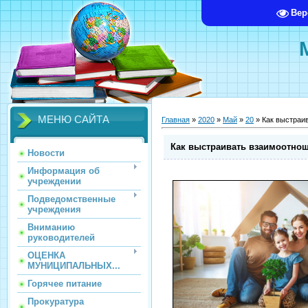
Вер
МЕНЮ САЙТА
Главная
»
2020
»
Май
»
20
» Как выстраи
Как выстраивать взаимоотнош
Новости
Информация об
учреждении
Подведомственные
учреждения
Вниманию
руководителей
ОЦЕНКА
МУНИЦИПАЛЬНЫХ...
Горячее питание
Прокуратура