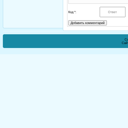
Код *:
Co
Сай