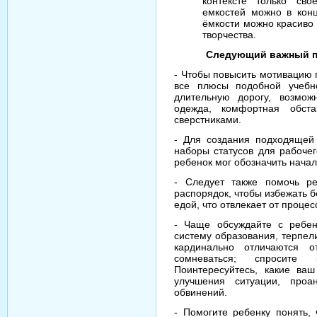
контексте только сво
емкостей можно в кон
ёмкости можно красиво 
творчества.
Следующий важный пу
- Чтобы повысить мотивацию 
все плюсы подобной учебн
длительную дорогу, возмож
одежда, комфортная обста
сверстниками.
- Для создания подходящей
наборы статусов для рабочег
ребенок мог обозначить начал
- Следует также помочь ре
распорядок, чтобы избежать б
едой, что отвлекает от процес
- Чаще обсуждайте с ребен
систему образования, терпел
кардинально отличаются о
сомневаться; спросите 
Поинтересуйтесь, какие ва
улучшения ситуации, проа
обвинений.
- Помогите ребенку понять,