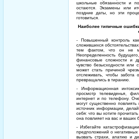
школьные обязанности и по
остаются. Экзамены или ит
поздние даты, но эти проц
готовиться.
Наиболее типичные ошибки
- Повышенный контроль как
сложившихся обстоятельствах
тем фактом, что он не м
Неопределенность будущего
финансовые сложности и др
чувство безысходности или с
может стать причиной чрез
отслеживать, чтобы забота
превращались в тиранию.
- Информационная интоксик
просмотр телевиденья, фи
интернет и по телефону. О
могут существенно повлиять
источник информации, делай
себя: что вы хотите прочитат
она повлияет на вас и ваших 
- Избегайте катастрофизации
предположений о негативных 
вызвать страхи, апатию и д