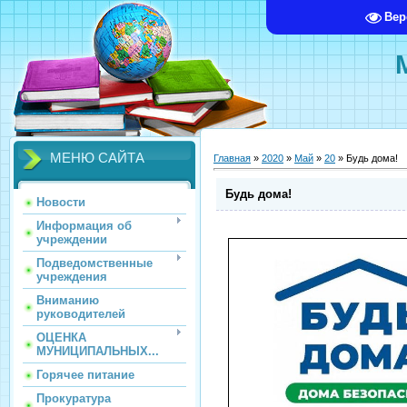
Вер
МЕНЮ САЙТА
Главная
»
2020
»
Май
»
20
» Будь дома!
Будь дома!
Новости
Информация об
учреждении
Подведомственные
учреждения
Вниманию
руководителей
ОЦЕНКА
МУНИЦИПАЛЬНЫХ...
Горячее питание
Прокуратура