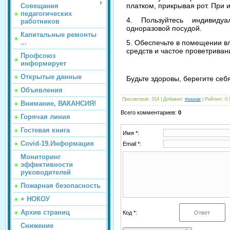
платком, прикрывая рот. При и
Совещания
педагогических
4. Пользуйтесь индивиду
работников
одноразовой посудой.⠀
Капитальные ремонты
...
5. Обеспечьте в помещении 
средств и частое проветриван
Профсоюз
информирует
Открытые данные
Будьте здоровы, берегите себя
Объявления
Просмотров
: 314 |
Добавил
:
muuoar
|
Рейтинг
:
0.
Внимание, ВАКАНСИЯ!
Всего комментариев
:
0
Горячая линия
Гостевая книга
Имя *:
Covid-19.Информация
Email *:
Мониторинг
эффективности
руководителей
Пожарная безопасность
+ НОКОУ
Архив страниц
Код *:
Снижение