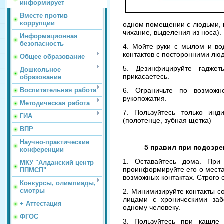
информирует
Вместе против
коррупции
одном помещении с людьми,
чихание, выделения из носа).
Информационная
безопасность
4. Мойте руки с мылом и во
контактов с посторонними лю
Общее образование
5. Дезинфицируйте гаджет
Дошкольное
прикасаетесь.⠀
образование
Воспитательная работа
6. Ограничьте по возможн
рукопожатия.⠀
Методическая работа
7. Пользуйтесь только инд
ГИА
(полотенце, зубная щетка)⠀
ВПР
Научно-практические
5 правил при подозр
конференции
1. Оставайтесь дома. При 
МКУ "Алданский центр
проинформируйте его о места
ППМСП"
возможных контактах. Строго
Конкурсы, олимпиады,
смотры
2. Минимизируйте контакты с
лицами с хроническими заб
+ Аттестация
одному человеку.⠀
ФГОС
3. Пользуйтесь при кашле