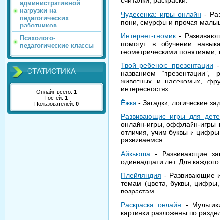
считалки, раскраски.
административной
нагрузки на
Чудесенка: игры онлайн
- Раз
педагогических
пони, смурфы и прочая малы
работников
Интернет-гномик
- Развивающ
Психолого-
помогут в обучении навыка
педагогические классы
геометрическими понятиями, 
Твой ребенок: презентации
-
СТАТИСТИКА
названием “презентации”,
животных и насекомых, фру
интересностях.
Онлайн всего:
1
Гостей:
1
Ёжка
- Загадки, логические за
Пользователей:
0
Развивающие игры для дете
онлайн-игры, оффлайн-игры 
отличия, учим буквы и цифры
развиваемся.
Айкьюша
- Развивающие зан
одиннадцати лет. Для каждого
Плейляндия
- Развивающие иг
темам (цвета, буквы, цифры,
возрастам.
Раскраска онлайн
- Мультики
картинки разложены по разде