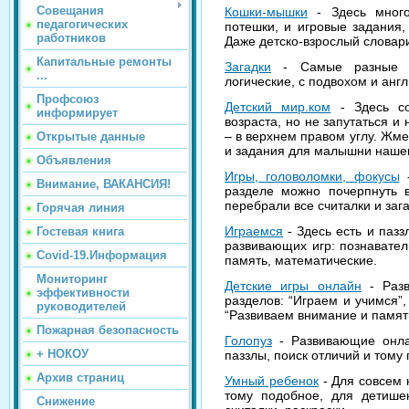
Совещания
Кошки-мышки
- Здесь много
педагогических
потешки, и игровые задания,
работников
Даже детско-взрослый словар
Капитальные ремонты
Загадки
- Самые разные за
...
логические, с подвохом и анг
Профсоюз
Детский мир.ком
- Здесь со
информирует
возраста, но не запутаться и 
– в верхнем правом углу. Жмем
Открытые данные
и задания для малышни нашег
Объявления
Игры, головоломки, фокусы
-
Внимание, ВАКАНСИЯ!
разделе можно почерпнуть в
перебрали все считалки и за
Горячая линия
Играемся
- Здесь есть и пазз
Гостевая книга
развивающих игр: познавател
Covid-19.Информация
память, математические.
Мониторинг
Детские игры онлайн
- Разв
эффективности
разделов: “Играем и учимся”,
руководителей
“Развиваем внимание и памят
Пожарная безопасность
Голопуз
- Развивающие онлай
+ НОКОУ
паззлы, поиск отличий и тому
Архив страниц
Умный ребенок
- Для совсем 
тому подобное, для детишек
Снижение