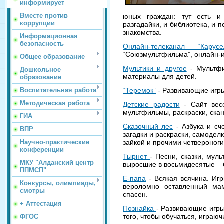
информирует
Вместе против
юных граждан: тут есть и
коррупции
разгадайки, и библиотека, и 
знакомства.
Информационная
безопасность
Онлайн-телеканал “Карусе
“Союзмультфильма”, онлайн-
Общее образование
Мультики и другое
- Мультфи
Дошкольное
материалы для детей.
образование
Воспитательная работа
“Теремок”
- Развивающие игры,
Методическая работа
Детские радости
- Сайт весе
мультфильмы, раскраски, ска
ГИА
Сказочный лес
- Азбука и сч
ВПР
загадки и раскраски, самодел
Научно-практические
зайкой и прочими четвероно
конференции
Тырнет
- Песни, сказки, мул
МКУ "Алданский центр
выросшие в восьмидесятые –
ППМСП"
Е-папа
- Всякая всячина. Игр
Конкурсы, олимпиады,
вероломно оставленный ма
смотры
спасен.
+ Аттестация
Познайка
- Развивающие игры
того, чтобы обучаться, играюч
ФГОС