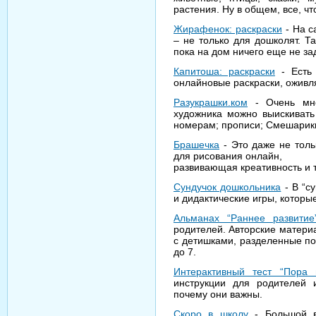
растения. Ну в общем, все, чт
Жирафенок: раскраски
- На с
– не только для дошколят. Т
пока на дом ничего еще не зад
Капитоша: раскраски
- Есть 
онлайновые раскраски, ожив
Разукрашки.ком
- Очень мно
художника можно выискивать
номерам; прописи; Смешарик
Брашечка
- Это даже не толь
для рисования онлайн,
развивающая креативность и 
Сундучок дошкольника
- В “с
и дидактические игры, которы
Альманах “Раннее развитие
родителей. Авторские материа
с детишками, разделенные по в
до 7.
Интерактивный тест “Пора 
инструкции для родителей 
почему они важны.
Скоро в школу
- Большой в