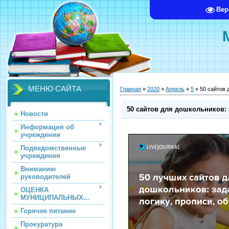
Вер
МЕНЮ САЙТА
Главная
»
2020
»
Апрель
»
5
» 50 сайтов 
50 сайтов для дошкольников: 
Новости
Информация об
учреждении
Подведомственные
учреждения
Вниманию
руководителей
ОЦЕНКА
МУНИЦИПАЛЬНЫХ...
Горячее питание
Прокуратура