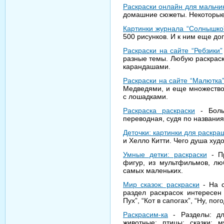
Раскраски онлайн для мальчи
домашние сюжеты. Некоторые
Картинки журнала “Солнышко
500 рисунков. И к ним еще д
Раскраски на сайте “Ребзики”
разные темы. Любую раскраск
карандашами.
Раскраски на сайте “Малютка
Медведями, и еще множество 
с лошадками.
Раскраска раскраски
- Больш
переводная, судя по названи
Деточки: картинки для раскр
и Хелло Китти. Чего душа худ
Умные детки: раскраски
- Пр
фигур, из мультфильмов, лю
самых маленьких.
Мир сказок: раскраски
- На с
раздел раскрасок интересен 
Пух”, “Кот в сапогах”, “Ну, п
Раскрасим-ка
- Разделы: дл
животные; птицы; сказки; 