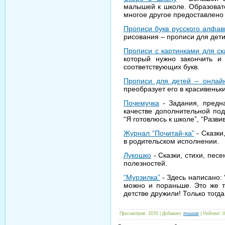
малышей к школе. Образоват
многое другое предоставлено 
Прописи букв русского алфав
рисования – прописи для дети
Прописи с картинками для ск
который нужно закончить и
соответствующих букв.
Прописи для детей – онлайн
преобразует его в красивень
Почемучка
- Задания, предна
качестве дополнительной под
“Я готовлюсь к школе”, “Разв
Журнал “Почитай-ка”
- Сказки
в родительском исполнении.
Лукошко
- Сказки, стихи, пес
полезностей.
“Мурзилка”
- Здесь написано: 
можно и пораньше. Это же т
детстве дружили! Только тогд
Просмотров
: 3155 |
Добавил
:
muuoar
|
Рейтинг
:
0