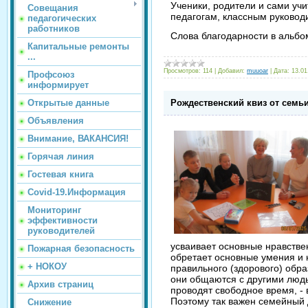
Ученики, родители и сами учи
Совещания
педагогам, классным руковод
педагогических
работников
Слова благодарности в альб
Капитальные ремонты
...
Просмотров:
114
|
Добавил:
muuoar
|
Дата:
13.01
Профсоюз
информирует
Открытые данные
Рождественский квиз от семь
Объявления
Внимание, ВАКАНСИЯ!
Горячая линия
Гостевая книга
Covid-19.Информация
Мониторинг
эффективности
руководителей
усваивает основные нравстве
Пожарная безопасность
обретает основные умения и 
+ НОКОУ
правильного (здорового) образ
они общаются с другими людьм
Архив страниц
проводят свободное время, - 
Поэтому так важен семейный
Снижение