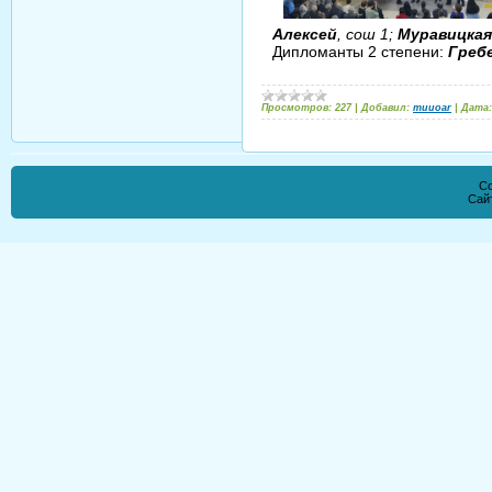
Алексей
, сош 1;
Муравицкая
Дипломанты 2 степени:
Греб
Просмотров:
227
|
Добавил:
muuoar
|
Дата:
Co
Сай