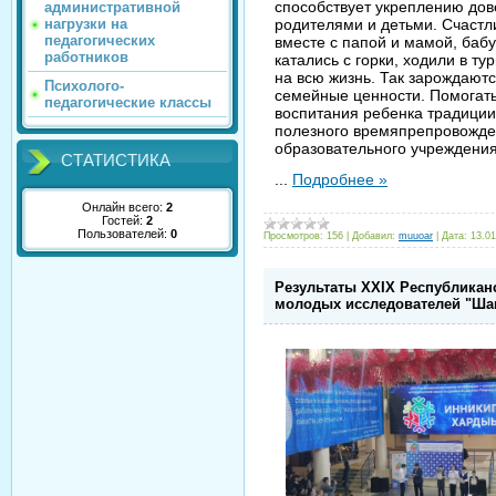
способствует укреплению до
административной
нагрузки на
родителями и детьми. Счастли
педагогических
вместе с папой и мамой, баб
работников
катались с горки, ходили в ту
на всю жизнь. Так зарождаю
Психолого-
семейные ценности. Помогат
педагогические классы
воспитания ребенка традиции
полезного времяпрепровожден
образовательного учреждения
СТАТИСТИКА
...
Подробнее »
Онлайн всего:
2
Гостей:
2
Пользователей:
0
Просмотров:
156
|
Добавил:
muuoar
|
Дата:
13.01
Результаты XXIX Республикан
молодых исследователей "Шаг