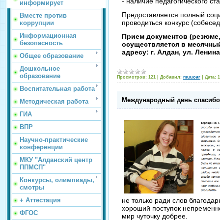
- наличие педагогического ст
информирует
Предоставляется полный соц
Вместе против
проводиться конкурс (собесед
коррупции
Информационная
Прием документов (резюме,
безопасность
осуществляется в месячны
адресу: г. Алдан, ул. Ленин
Общее образование
Дошкольное
образование
Просмотров:
121
|
Добавил:
muuoar
|
Дата:
1
Воспитательная работа
Международный день спасибо
Методическая работа
ГИА
ВПР
Научно-практические
конференции
МКУ "Алданский центр
ППМСП"
Конкурсы, олимпиады,
смотры
+ Аттестация
не только ради слов благодар
хороший поступок непременно
ФГОС
мир чуточку добрее.