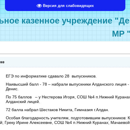
Версия для слабовидящих
ное казенное учреждение "Де
МР 
ике
ЕГЭ по информатике сдавало 28 выпускников.
Наивысший балл - 78 – набрали выпускники Алданского лицея 
Денис.
По 75 баллов – у Нестерова Игоря, СОШ №4 п.Нижний Куранах
Алданский лицей.
72 балла набрал Шестаков Никита, Гимназия г.Алдан.
Особая благодарность учителям, подготовившим выпускников: 
ей; Греку Ирине Алексеевне, СОШ №4 п.Нижний Куранах; Мачаевой