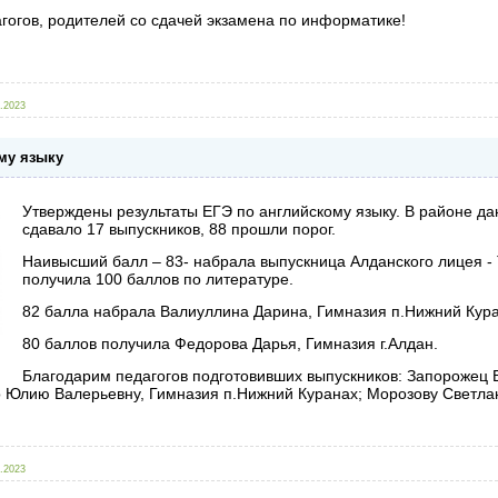
агогов, родителей со сдачей экзамена по информатике!
.2023
му языку
Утверждены результаты ЕГЭ по английскому языку. В районе д
сдавало 17 выпускников, 88 прошли порог.
Наивысший балл – 83- набрала выпускница Алданского лицея 
получила 100 баллов по литературе.
82 балла набрала Валиуллина Дарина, Гимназия п.Нижний Кура
80 баллов получила Федорова Дарья, Гимназия г.Алдан.
Благодарим педагогов подготовивших выпускников: Запорожец 
 Юлию Валерьевну, Гимназия п.Нижний Куранах; Морозову Светлан
.2023