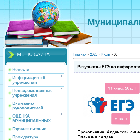
Муниципаль
МЕНЮ САЙТА
Главная
»
2023
»
Июль
»
03
Результаты ЕГЭ по информат
Новости
Информация об
учреждении
Подведомственные
учреждения
Вниманию
руководителей
ОЦЕНКА
МУНИЦИПАЛЬНЫХ...
Горячее питание
Прокопьевне, Алданский лиц
Гимназия г.Алдан
Прокуратура