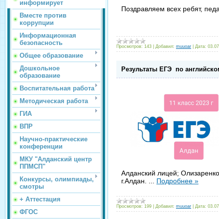
информирует
Поздравляем всех ребят, пед
Вместе против
коррупции
Информационная
безопасность
Просмотров:
143
|
Добавил:
muuoar
|
Дата:
03.07
Общее образование
Дошкольное
Результаты ЕГЭ по английско
образование
Воспитательная работа
Методическая работа
ГИА
ВПР
Научно-практические
конференции
МКУ "Алданский центр
ППМСП"
Алданский лицей; Олизаренко
Конкурсы, олимпиады,
г.Алдан.
...
Подробнее »
смотры
+ Аттестация
Просмотров:
199
|
Добавил:
muuoar
|
Дата:
03.07
ФГОС