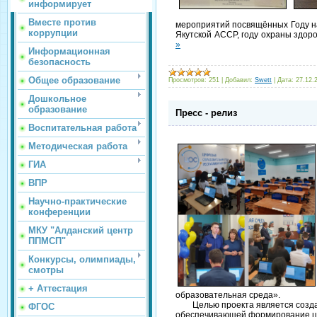
информирует
Вместе против
мероприятий посвящённых Году на
коррупции
Якутской АССР, году охраны здо
»
Информационная
безопасность
Общее образование
Просмотров:
251
|
Добавил:
Swett
|
Дата:
27.12.
Дошкольное
образование
Пресс - релиз
Воспитательная работа
Методическая работа
ГИА
ВПР
Научно-практические
конференции
МКУ "Алданский центр
ППМСП"
Конкурсы, олимпиады,
смотры
+ Аттестация
образовательная среда».
Целью проекта является создани
ФГОС
обеспечивающей формирование це