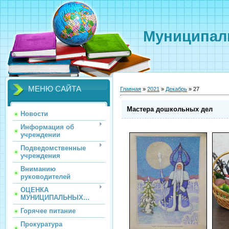
Муниципаль
МЕНЮ САЙТА
Главная
»
2021
»
Декабрь
»
27
Мастера дошкольных дел
Новости
Информация об
учреждении
Подведомственные
учреждения
Вниманию
руководителей
ОЦЕНКА
МУНИЦИПАЛЬНЫХ...
Горячее питание
Прокуратура