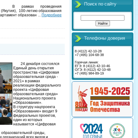
Поиск по сайту
В рамках проведения
 (Якутия), 100-летию образования
партамент образован
...
Подробнее
Телефоны доверия
8 (4112) 42-10-28
+7 (495) 104-68-38
Горячая линия:
24 декабря состоялся
ЕГЭ: 8 (4112) 42-10-46
Единый день открытия
ОГЭ: 8 (4112) 42-10-48
пространства «Цифровая
+7 (495) 984-89-19
образовательная среда -
2021» в рамках
реализации федерального
проекта «Цифровая
образовательная среда»
Национального проекта
«Образование».
В структуру нацпроекта
«Образование» входит 9
федеральных проектов,
один из которых
называется «Цифровая
 образовательной среды,
 организаций всех видов и