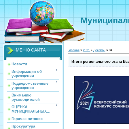
Муниципаль
МЕНЮ САЙТА
Главная
»
2021
»
Декабрь
»
04
Итоги регионального этапа Вс
Новости
Информация об
учреждении
Подведомственные
учреждения
Вниманию
руководителей
ОЦЕНКА
МУНИЦИПАЛЬНЫХ...
Горячее питание
Прокуратура