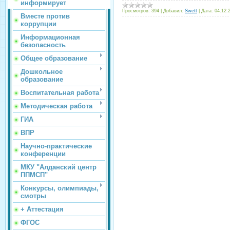
информирует
Просмотров:
394
|
Добавил:
Swett
|
Дата:
04.12.
Вместе против
коррупции
Информационная
безопасность
Общее образование
Дошкольное
образование
Воспитательная работа
Методическая работа
ГИА
ВПР
Научно-практические
конференции
МКУ "Алданский центр
ППМСП"
Конкурсы, олимпиады,
смотры
+ Аттестация
ФГОС