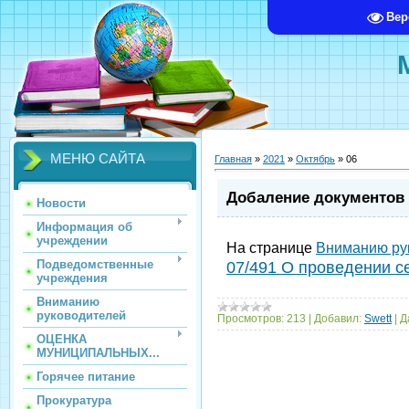
Вер
МЕНЮ САЙТА
Главная
»
2021
»
Октябрь
»
06
Добаление документов
Новости
Информация об
учреждении
На странице
Вниманию ру
Подведомственные
07/491 О проведении с
учреждения
Вниманию
руководителей
Просмотров:
213
|
Добавил:
Swett
|
Д
ОЦЕНКА
МУНИЦИПАЛЬНЫХ...
Горячее питание
Прокуратура