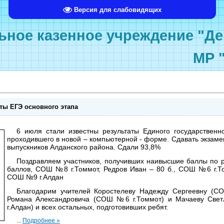
Версия для слабовидящих
ное казенное учреждение "Де
МР 
ты ЕГЭ основного этапа
6 июля стали известны результаты Единого государственн
проходившего в новой – компьютерной - форме. Сдавать экзаме
выпускников Алданского района. Сдали 93,8%
Поздравляем участников, получивших наивысшие баллы по р
баллов, СОШ №8 г.Томмот, Редров Иван – 80 б., СОШ №6 г.То
СОШ №9 г.Алдан
Благодарим учителей Коростелеву Надежду Сергеевну (С
Романа Александровича (СОШ №6 г.Томмот) и Мачаеву Све
г.Алдан) и всех остальных, подготовивших ребят.
...
Подробнее »