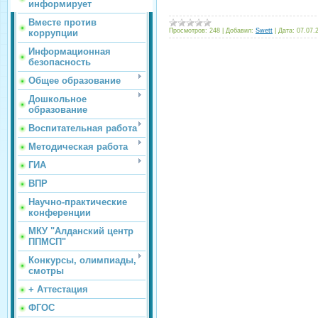
информирует
Вместе против
Просмотров:
248
|
Добавил:
Swett
|
Дата:
07.07.
коррупции
Информационная
безопасность
Общее образование
Дошкольное
образование
Воспитательная работа
Методическая работа
ГИА
ВПР
Научно-практические
конференции
МКУ "Алданский центр
ППМСП"
Конкурсы, олимпиады,
смотры
+ Аттестация
ФГОС