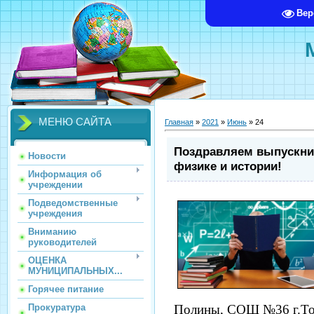
Вер
МЕНЮ САЙТА
Главная
»
2021
»
Июнь
»
24
Поздравляем выпускник
Новости
физике и истории!
Информация об
учреждении
Подведомственные
учреждения
Вниманию
руководителей
ОЦЕНКА
МУНИЦИПАЛЬНЫХ...
Горячее питание
Прокуратура
Полины, СОШ №36 г.Т