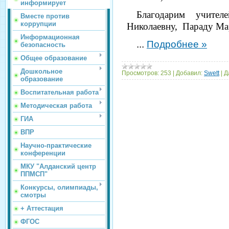
информирует
Благодарим учите
Вместе против
коррупции
Николаевну, Параду Ма
Информационная
...
Подробнее »
безопасность
Общее образование
Дошкольное
Просмотров:
253
|
Добавил:
Swett
|
Д
образование
Воспитательная работа
Методическая работа
ГИА
ВПР
Научно-практические
конференции
МКУ "Алданский центр
ППМСП"
Конкурсы, олимпиады,
смотры
+ Аттестация
ФГОС