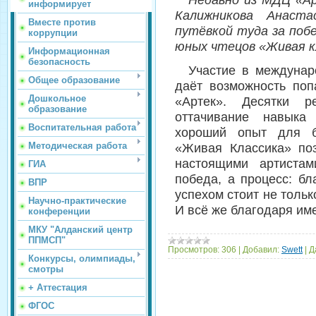
информирует
Калижникова Анаста
Вместе против
путёвкой туда за побе
коррупции
юных чтецов «Живая к
Информационная
безопасность
Участие в междунар
Общее образование
даёт возможность поп
Дошкольное
«Артек». Десятки р
образование
оттачивание навыка 
Воспитательная работа
хороший опыт для б
Методическая работа
«Живая Классика» поз
настоящими артистам
ГИА
победа, а процесс: бл
ВПР
успехом стоит не тольк
Научно-практические
И всё же благодаря и
конференции
МКУ "Алданский центр
ППМСП"
Просмотров:
306
|
Добавил:
Swett
|
Д
Конкурсы, олимпиады,
смотры
+ Аттестация
ФГОС