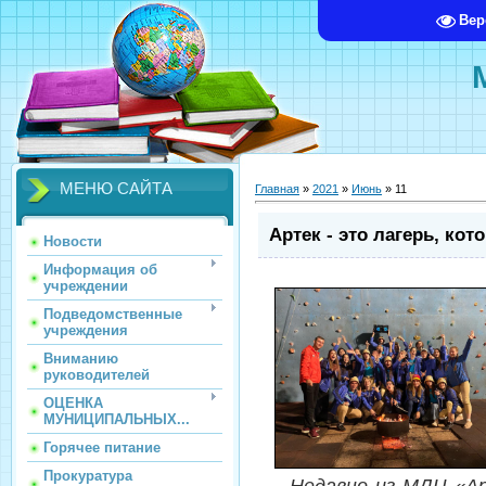
Вер
МЕНЮ САЙТА
Главная
»
2021
»
Июнь
»
11
Артек - это лагерь, ко
Новости
Информация об
учреждении
Подведомственные
учреждения
Вниманию
руководителей
ОЦЕНКА
МУНИЦИПАЛЬНЫХ...
Горячее питание
Прокуратура
Недавно из МДЦ «А