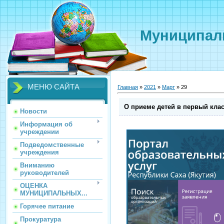
Муниципаль
МЕНЮ САЙТА
Главная
»
2021
»
Март
»
29
О приеме детей в первый кла
Новости
Информация об
учреждении
Подведомственные
учреждения
Вниманию
руководителей
ОЦЕНКА
МУНИЦИПАЛЬНЫХ...
Горячее питание
Прокуратура