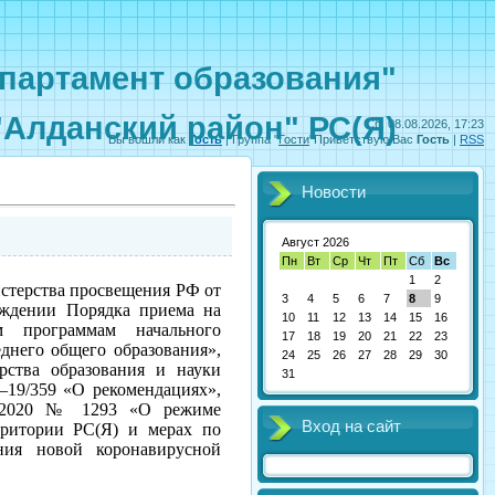
партамент образования"
"Алданский район" РС(Я)
Сб, 08.08.2026, 17:23
Вы вошли как
Гость
|
Группа
"
Гости
"
Приветствую Вас
Гость
|
RSS
Новости
Август 2026
Пн
Вт
Ср
Чт
Пт
Сб
Вс
1
2
стерства просвещения РФ от
3
4
5
6
7
8
9
рждении Порядка приема на
10
11
12
13
14
15
16
м программам начального
17
18
19
20
21
22
23
днего общего образования»,
24
25
26
27
28
29
30
рства образования и науки
31
—19/359 «О рекомендациях»,
7.2020 № 1293 «О режиме
Вход на сайт
рритории РС(Я) и мерах по
ения новой коронавирусной