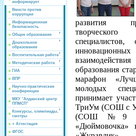
информирует
Вместе против
коррупции
развития пр
Информационная
безопасность
творческого
Общее образование
специалистов,
Дошкольное
образование
инновацио
Воспитательная работа
взаимодейств
Методическая работа
образования ста
ГИА
марафон «Лучш
ВПР
молодых спец
Научно-практические
конференции
принимает учас
МКУ "Алданский центр
ППМСП"
ТриУм (СОШ с У
Конкурсы, олимпиады,
(СОШ №9 г.
смотры
+ Аттестация
«Дюймовочка» 
ФГОС
«Журавл