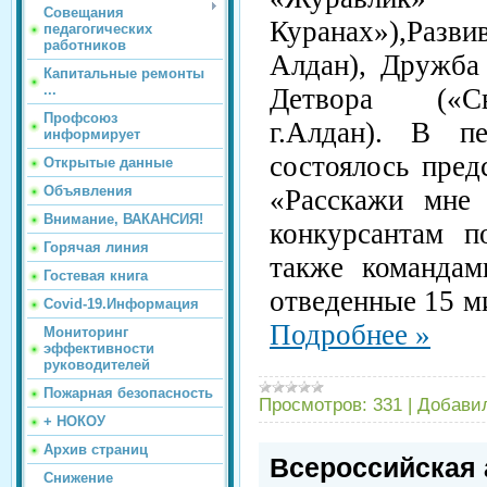
Совещания
Куранах»),Разв
педагогических
работников
Алдан), Дружба 
Капитальные ремонты
...
Детвора («Св
Профсоюз
г.Алдан). В п
информирует
состоялось пред
Открытые данные
Объявления
«Расскажи мне 
Внимание, ВАКАНСИЯ!
конкурсантам п
Горячая линия
также командам
Гостевая книга
отведенные 15 м
Covid-19.Информация
Подробнее »
Мониторинг
эффективности
руководителей
Пожарная безопасность
Просмотров:
331
|
Добави
+ НОКОУ
Архив страниц
Всероссийская 
Снижение