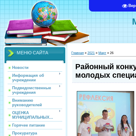
Вер
МЕНЮ САЙТА
Главная
»
2021
»
Март
»
26
Районный конк
Новости
молодых специ
Информация об
учреждении
Подведомственные
учреждения
Вниманию
руководителей
ОЦЕНКА
МУНИЦИПАЛЬНЫХ...
Горячее питание
Прокуратура