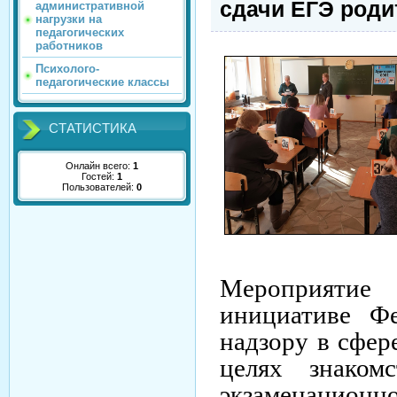
сдачи ЕГЭ род
административной
нагрузки на
педагогических
работников
Психолого-
педагогические классы
СТАТИСТИКА
Онлайн всего:
1
Гостей:
1
Пользователей:
0
Мероприят
инициативе Ф
надзору в сфер
целях знаком
экзаменационн