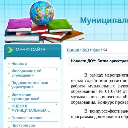
Муниципаль
МЕНЮ САЙТА
Главная
»
2021
»
Март
»
03
Новости ДОУ: Битва оркестро
Новости
Информация об
В рамках мероприяти
учреждении
целью содействия развитию
Подведомственные
работы музыкальных руко
учреждения
образования» № 01-07/34 от 
Вниманию
музыкального творчества «
руководителей
образования. Конкурс прове
ОЦЕНКА
МУНИЦИПАЛЬНЫХ...
В конкурсе-фестивал
программы дошкольного обр
Горячее питание
Прокуратура