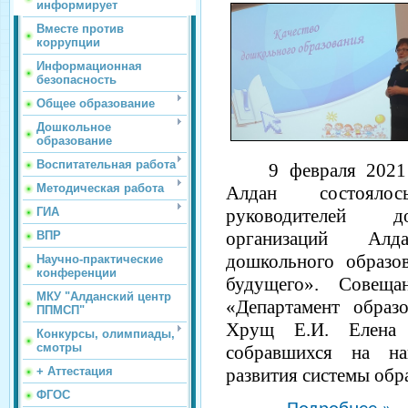
информирует
Вместе против
коррупции
Информационная
безопасность
Общее образование
Дошкольное
образование
Воспитательная работа
9 февраля 202
Методическая работа
Алдан состоялос
ГИА
руководителей д
организаций Ал
ВПР
дошкольного образо
Научно-практические
конференции
будущего»
. Совеща
МКУ "Алданский центр
«Департамент обра
ППМСП"
Хрущ Е.И. Елена 
Конкурсы, олимпиады,
смотры
собравшихся на н
+ Аттестация
развития системы обр
ФГОС