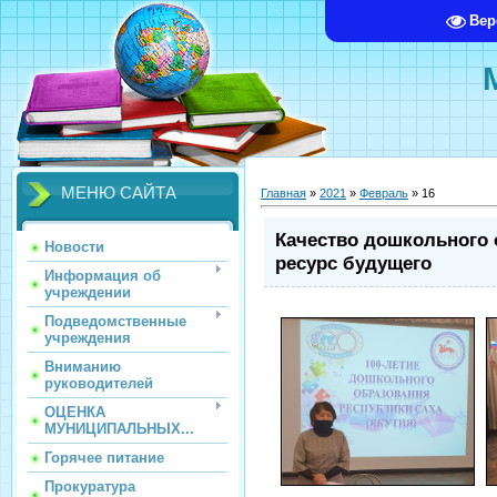
Вер
МЕНЮ САЙТА
Главная
»
2021
»
Февраль
»
16
Качество дошкольного 
Новости
ресурс будущего
Информация об
учреждении
Подведомственные
учреждения
Вниманию
руководителей
ОЦЕНКА
МУНИЦИПАЛЬНЫХ...
Горячее питание
Прокуратура