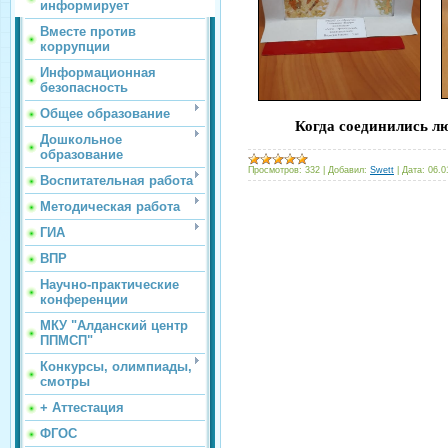
информирует
Вместе против
коррупции
Информационная
безопасность
Общее образование
Когда соединились лю
Дошкольное
образование
Просмотров:
332
|
Добавил:
Swett
|
Дата:
06.0
Воспитательная работа
Методическая работа
ГИА
ВПР
Научно-практические
конференции
МКУ "Алданский центр
ППМСП"
Конкурсы, олимпиады,
смотры
+ Аттестация
ФГОС