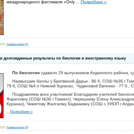
международного фестиваля «Only
...
Подробнее »
2020
|
Комментарии (0)
ли долгожданные результаты по биологии и иностранному языку
По биологии
сдавало 29 выпускников Алданского района, с
Наивысшие баллы у Бритвиной Дарьи - 86 б, СОШ №36 г.Том
79 б, СОШ №4 п.Нижний Куранах, Чудиновой Евгении - 77 б., 
Поздравляем всех участников! Благодарим учителей биологи
Фаритовну (СОШ №36 г.Томмот), Черешневу Елену Александр
Куранах), Чимитову Жалгалму Бадмаевну (СОШ с УИОП г.Алдан)
...
Подробнее »
2020
|
Комментарии (0)