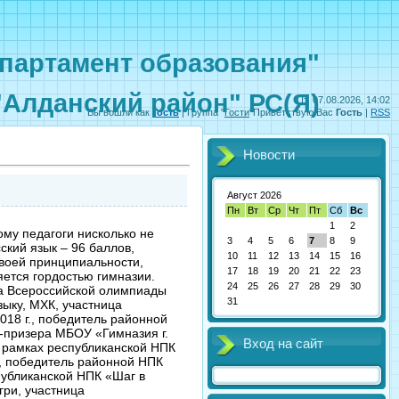
партамент образования"
"Алданский район" РС(Я)
Пт, 07.08.2026, 14:02
Вы вошли как
Гость
|
Группа
"
Гости
"
Приветствую Вас
Гость
|
RSS
Новости
Август 2026
Пн
Вт
Ср
Чт
Пт
Сб
Вс
1
2
ому педагоги нисколько не
3
4
5
6
7
8
9
ский язык – 96 баллов,
10
11
12
13
14
15
16
своей принципиальности,
17
18
19
20
21
22
23
яется гордостью гимназии.
24
25
26
27
28
29
30
па Всероссийской олимпиады
31
зыку, МХК, участница
018 г., победитель районной
ы-призера МБОУ «Гимназия г.
Вход на сайт
в рамках республиканской НПК
, победитель районной НПК
публиканской НПК «Шаг в
гри, участница