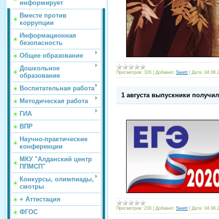
информирует
Вместе против
коррупции
Информационная
безопасность
Общее образование
Дошкольное
Просмотров:
326
|
Добавил:
Swett
|
Дата:
04.08.
образование
Воспитательная работа
1 августа выпускники получи
Методическая работа
ГИА
ВПР
Научно-практические
конференции
МКУ "Алданский центр
ППМСП"
Конкурсы, олимпиады,
смотры
+ Аттестация
Просмотров:
230
|
Добавил:
Swett
|
Дата:
04.08.
ФГОС