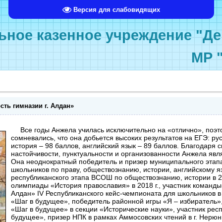
Версия для слабовидящих
ное казенное учреждение "Де
МР 
сть гимназии г. Алдан»
Все годы Анжела училась исключительно на «отлично», поэт
сомневались, что она добьется высоких результатов на ЕГЭ: рус
история – 98 баллов, английский язык – 89 баллов. Благодаря 
настойчивости, пунктуальности и организованности Анжела явл
Она неоднократный победитель и призер муниципального эта
школьников по праву, обществознанию, истории, английскому я
республиканского этапа ВСОШ по обществознанию, истории в 2
олимпиады «История православия» в 2018 г., участник команд
Алдан» IV Республиканского кейс-чемпионата для школьников 
«Шаг в будущее», победитель районной игры «Я – избиратель»
«Шаг в будущее» в секции «Исторические науки», участник рес
будущее», призер НПК в рамках Аммосовских чтений в г. Нерюн