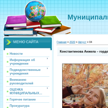
Муниципаль
МЕНЮ САЙТА
Главная
»
2020
»
Август
»
04
Константинова Анжела – гордо
Новости
Информация об
учреждении
Подведомственные
учреждения
Вниманию
руководителей
ОЦЕНКА
МУНИЦИПАЛЬНЫХ...
Горячее питание
Прокуратура