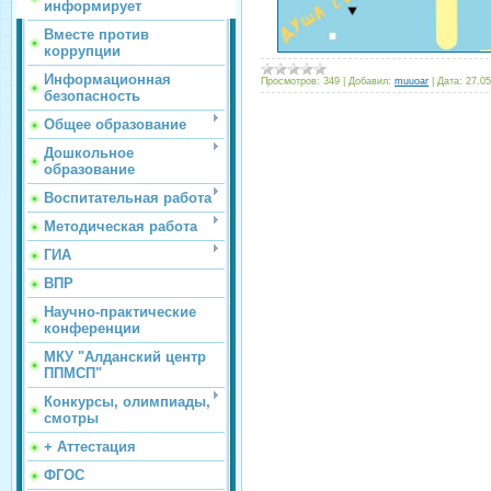
информирует
Вместе против
коррупции
Информационная
Просмотров:
349
|
Добавил:
muuoar
|
Дата:
27.05
безопасность
Общее образование
Дошкольное
образование
Воспитательная работа
Методическая работа
ГИА
ВПР
Научно-практические
конференции
МКУ "Алданский центр
ППМСП"
Конкурсы, олимпиады,
смотры
+ Аттестация
ФГОС