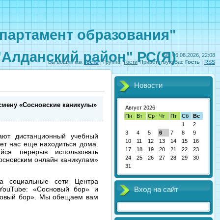
партамент образования"
"Алданский район" РС(Я)
Чт, 06.08.2026, 22:08
Вы вошли как
Гость
|
Группа
"
Гости
"
Приветствую Вас
Гость
|
RSS
Новости
-смену «Сосновские каникулы»
Август 2026
Пн
Вт
Ср
Чт
Пт
Сб
Вс
1
2
3
4
5
6
7
8
9
ают дистанционный учебный
10
11
12
13
14
15
16
яет нас еще находиться дома.
17
18
19
20
21
22
23
йся перерыв использовать
24
25
26
27
28
29
30
основским онлайн каникулам»
31
на социальные сети Центра
 YouTube: «Сосновый бор» и
Вход на сайт
сновый бор». Мы обещаем вам