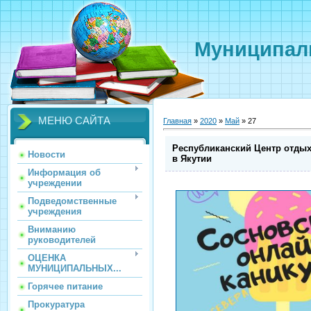
Муниципаль
МЕНЮ САЙТА
Главная
»
2020
»
Май
»
27
Республиканский Центр отдых
Новости
в Якутии
Информация об
учреждении
Подведомственные
учреждения
Вниманию
руководителей
ОЦЕНКА
МУНИЦИПАЛЬНЫХ...
Горячее питание
Прокуратура